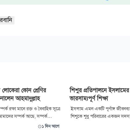
রবানি
র লোকেরা কোন শ্রেণির
শিশুর প্রতিপালনে ইসলামের
ানালেন আহমাদুল্লাহ
ভারসাম্যপূর্ণ শিক্ষা
্পর্ক রক্ষা মানে রক্ত ও বৈবাহিক সূত্রে
ইসলাম এমন একটি পূর্ণাঙ্গ জীবনব্যব
আমাদের সম্পর্ক আছে, সম্পর্ক
শিশুকে শুধু পরিবারের একজন সদস্য
ের খোঁজ-খবর রাখা, তাদের সঙ্গে
বরং আল্লাহর পক্ষ থেকে মা-বাবার ক
১ দিন আগে