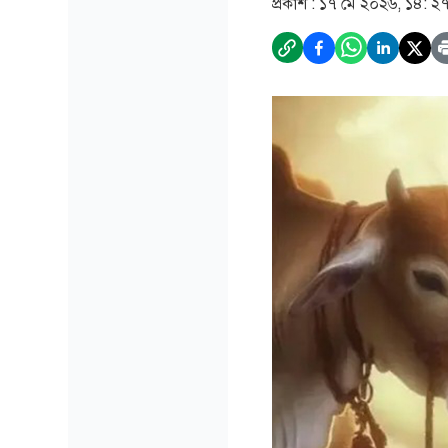
প্রকাশ :
১৭ মে ২০২৬, ১৪: ২