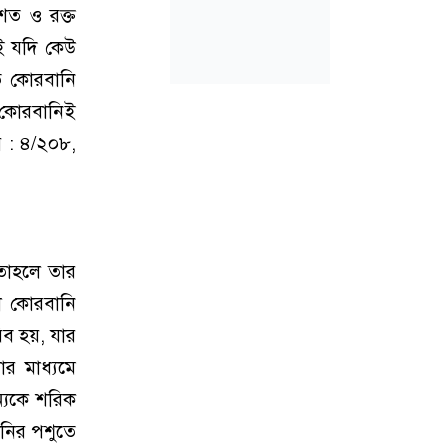
শত ও রক্ত
াই যদি কেউ
ে কোরবানি
 কোরবানিই
ে : ৪/২০৮,
তাহলে তার
া কোরবানি
িব হয়, যার
র মাধ্যমে
ন্যকে শরিক
নির পশুতে