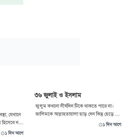
৩৬ জুলাই ও ইসলাম
‎জুলুম কখনো দীর্ঘদিন টিকে থাকতে পারে না।
জালিমকে আল্লাহতায়ালা ছাড় দেন কিন্তু ছেড়ে দেন
স্থা, যেখানে
না। পবিত্র কোরআনে আল্লাহ বলেন, ‘আর কারুন,
 হিসেবে নয়,
১ দিন আগে
ফেরাউন ও হামানকে (আমি ধ্বংস করেছি) তাদের
াছে অর্পিত
১ দিন আগে