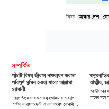
বিষয়:
আমার দেশ
কো
সম্পর্কিত
পাঁচটি বিষয় জীবনে বাস্তবায়ন করলে
শ্বশুরবাড়ি
পরিপূর্ণ মুমিন হওয়া যাবে: আল্লামা
আত্মীয়, জ
নোমানী
আত্মীয়তার সম
যাদের সঙ্গে 
দারুল উলুম দেওবন্দের মুহতামিম ও শায়খুল
অনুযায়ী তাদ
হাদিস আল্লামা মুফতি আবুল কাসেম নোমানী