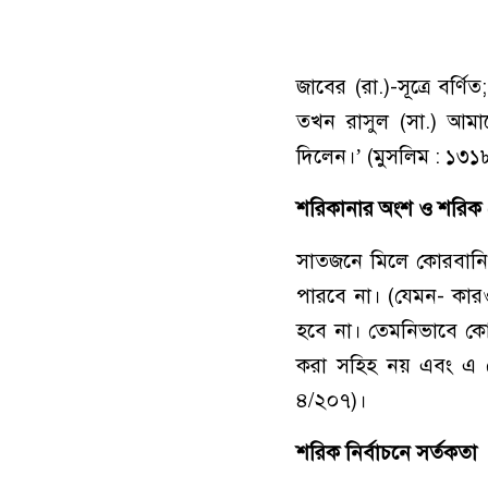
জাবের (রা.)-সূত্রে বর্
তখন রাসুল (সা.) আম
দিলেন।’ (মুসলিম : ১৩১৮
শরিকানার অংশ ও শরিক
সাতজনে মিলে কোরবানি
পারবে না। (যেমন- কা
হবে না। তেমনিভাবে কোর
করা সহিহ নয় এবং এ ক্
৪/২০৭)।
শরিক নির্বাচনে সর্তকতা