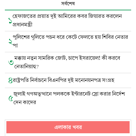
সর্বশেষ
হেফাজতের প্রয়াত দুই আমিরের কবর জিয়ারত করলেন
১
প্রধানমন্ত্রী
পুলিশের গুলিতে পচন ধরে কেটে ফেলতে হয় শিবির নেতার
২
পা
মক্কায় নতুন সামরিক জোট, চাপে ইসরায়েল! কী করবে
৩
নেতানিয়াহু?
৪
রাষ্ট্রপতি নির্বাচনে বিএনপির দুই মনোনয়নপত্র সংগ্রহ
জুলাই গণঅভুত্থানে পলককে ইন্টারনেট স্লো করার নির্দেশ
৫
দেন কাদের
এলাকার খবর