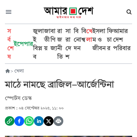
স
জুলা
জা
বা
রা
সা
বি
বি
খে
ইসলা
ফি
আমার
র্ব
ই
তী
ণি
জ
রা
নো
শ্ব
লা
ম ও
চা
দেশ
ইপেপার
শে
বিপ্ল
য়
জ্য
নী
দে
দন
জীবন
র
পরিবার
ষ
ব
তি
শ
>
খেলা
মাঠে নামছে ব্রাজিল-আর্জেন্টিনা
স্পোর্টস ডেস্ক
প্রকাশ :
০৪ সেপ্টেম্বর ২০২৫, ১১: ০০