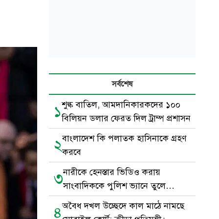
সর্বশেষ
শুল্ক বাতিল, আমদানিকারকদের ১০০
১
বিলিয়ন ডলার ফেরত দিল ট্রাম্প প্রশাসন
বাংলাদেশ কি পলাতক হাসিনাকে গ্রহণ
২
করবে
নারীকে হেনস্তার ভিডিও করায়
৩
সাংবাদিককে পুলিশ ভ্যানে তুলে
নির্যাতন
অবৈধ দখল উচ্ছেদে কাল মাঠে নামছে
৪