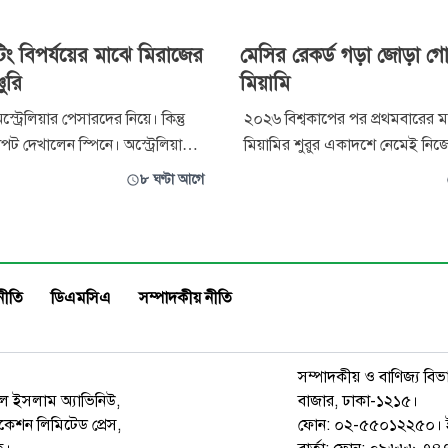
িং বিপর্যয়ের মাঝে মিরাজের
মেসির রেকর্ড গড়া জোড়া গ
চুরি
মিয়ামি
 অস্ট্রেলিয়ার পেসারদের নিয়ে। কিন্তু
২০২৬ বিশ্বকাপের পর প্রথমবারের ম
াপট দেখালেন স্পিনে। অস্ট্রেলিয়া
মিয়ামির শুরুর একাদশে নেমেই নি
়ে অফ-স্পিনার কোরি রকিচিওলি
চেনালেন লিওনেল মেসি। জোড়া গ
৮ ঘণ্টা আগে
েট শিকার করে বাংলাদেশকে ধসিয়ে
চমৎকার এক অ্যাসিস্টে লিগস কাপে
দিনে ৭ উইকেট হারিয়ে বাংলাদেশ
মেক্সিকোর ক্লাব সান লুইসকে ৪–২
িপর্যয়ে ধুঁকছিল।
হারিয়েছে ইন্টার মিয়ামি।
নীতি
ডিএমসিএ
সম্পাদকীয় নীতি
সম্পাদকীয় ও বাণিজ্য বিভ
রুল ইসলাম অ্যাভিনিউ,
বাজার, ঢাকা-১২১৫।
েশন লিমিটেড প্রেস,
ফোন: ০২-৫৫০১২২৫০। 