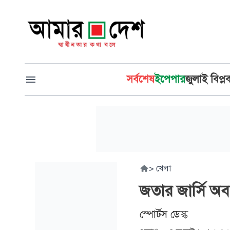
সর্বশেষ
ইপেপার
জুলাই বিপ্ল
>
খেলা
জতার জার্সি অ
স্পোর্টস ডেস্ক