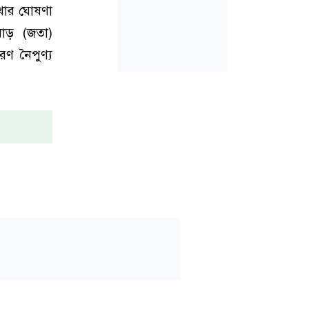
াখার ঘোষণা
াড় (জতা)
ণ নৈপুণ্য