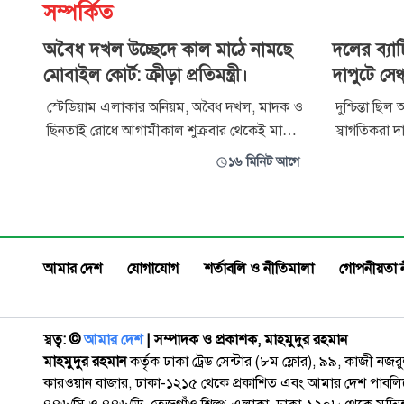
সম্পর্কিত
অবৈধ দখল উচ্ছেদে কাল মাঠে নামছে
দলের ব্যাট
মোবাইল কোর্ট: ক্রীড়া প্রতিমন্ত্রী।
দাপুটে সেঞ্
স্টেডিয়াম এলাকার অনিয়ম, অবৈধ দখল, মাদক ও
দুশ্চিন্তা ছিল
ছিনতাই রোধে আগামীকাল শুক্রবার থেকেই মাঠে
স্বাগতিকরা দ
নামছে মোবাইল কোর্ট। ঢাকা জাতীয় স্টেডিয়াম
একাদশের হয
১৬ মিনিট আগে
কমপ্লেক্সের বর্তমান জরাজীর্ণ ও নিরাপত্তাহীন
একাই ৬ উইক
পরিবেশ দেখে চরম হতাশা প্রকাশ করে এই
দেন। প্রথম 
অভিযানের ঘোষণা দিয়েছেন যুব ও ক্রীড়া প্রতিমন্ত্রী
যখন ব্যাটিং ব
আমিনুল হক।
আমার দেশ
যোগাযোগ
শর্তাবলি ও নীতিমালা
গোপনীয়তা 
স্বত্ব: ©️
আমার দেশ
| সম্পাদক ও প্রকাশক, মাহমুদুর রহমান
মাহমুদুর রহমান
কর্তৃক ঢাকা ট্রেড সেন্টার (৮ম ফ্লোর), ৯৯, কাজী নজ
কারওয়ান বাজার, ঢাকা-১২১৫ থেকে প্রকাশিত এবং আমার দেশ পাবলিক