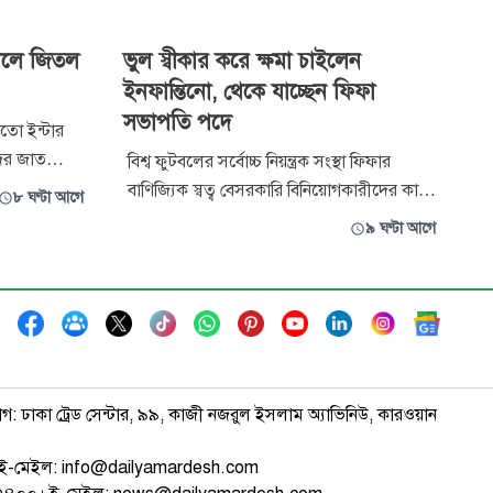
োলে জিতল
ভুল স্বীকার করে ক্ষমা চাইলেন
ইনফান্তিনো, থেকে যাচ্ছেন ফিফা
সভাপতি পদে
তো ইন্টার
জের জাত
বিশ্ব ফুটবলের সর্বোচ্চ নিয়ন্ত্রক সংস্থা ফিফার
োল ও
বাণিজ্যিক স্বত্ব বেসরকারি বিনিয়োগকারীদের কাছে
৮ ঘণ্টা আগে
র ম্যাচে
বিক্রির বিতর্কিত প্রস্তাব দিয়েছিলেন জিয়ান্নি
৯ ঘণ্টা আগে
 গোলে
ইনফান্তিনো। এই ঘটনাকে কেন্দ্র করে তীব্র
সমালোচনার মুখে পড়ে যান ফিফা সভাপতি।
পদত্যাগের জোরাল দাবিও উঠে।
াগ: ঢাকা ট্রেড সেন্টার, ৯৯, কাজী নজরুল ইসলাম অ্যাভিনিউ, কারওয়ান
ই-মেইল: info@dailyamardesh.com