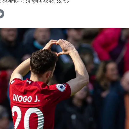
: ৫২
আপডেট :
১২ জুলাই ২০২৫, ১১: ৩৮