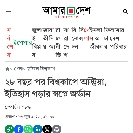
স
জুলা
জা
বা
রা
সা
বি
বি
খে
ইসলা
ফি
আমার
র্ব
ই
তী
ণি
জ
রা
নো
শ্ব
লা
ম ও
চা
দেশ
ইপেপার
শে
বিপ্ল
য়
জ্য
নী
দে
দন
জীবন
র
পরিবার
ষ
ব
তি
শ
>
খেলা
>
ফুটবল বিশ্বকাপ
২৮ বছর পর বিশ্বকাপে অস্ট্রিয়া,
ইতিহাস গড়ার স্বপ্নে জর্ডান
স্পোর্টস ডেস্ক
প্রকাশ :
১৬ জুন ২০২৬, ২১: ০০