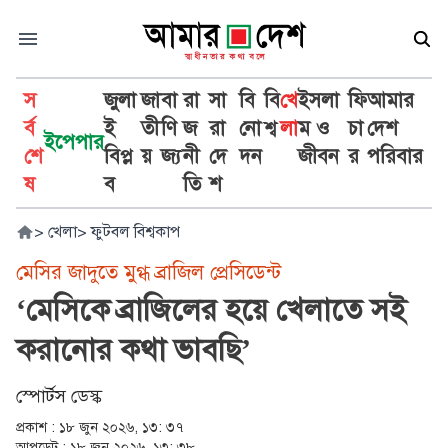
স
জুলা
জা
বা
রা
সা
বি
বি
খে
ইসলা
ফি
আমার
র্ব
ই
তী
ণি
জ
রা
নো
শ্ব
লা
ম ও
চা
দেশ
ইপেপার
শে
বিপ্ল
য়
জ্য
নী
দে
দন
জীবন
র
পরিবার
ষ
ব
তি
শ
>
খেলা
>
ফুটবল বিশ্বকাপ
মেসির জাদুতে মুগ্ধ ব্রাজিল প্রেসিডেন্ট
‘মেসিকে ব্রাজিলের হয়ে খেলাতে সই
করানোর কথা ভাবছি’
স্পোর্টস ডেস্ক
প্রকাশ :
১৮ জুন ২০২৬, ১৩: ৩৭
আপডেট :
১৮ জুন ২০২৬, ১৩: ৩৮