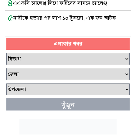
৪
এএফসি চ্যালেঞ্জ লিগে ফর্টিসের সামনে চ্যালেঞ্জ
৫
নারীকে হত্যার পর লাশ ১০ টুকরো, এক জন আটক
এলাকার খবর
খুঁজুন