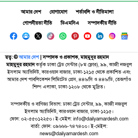
আমার দেশ
যোগাযোগ
শর্তাবলি ও নীতিমালা
গোপনীয়তা নীতি
ডিএমসিএ
সম্পাদকীয় নীতি
স্বত্ব: ©️
আমার দেশ
| সম্পাদক ও প্রকাশক, মাহমুদুর রহমান
মাহমুদুর রহমান
কর্তৃক ঢাকা ট্রেড সেন্টার (৮ম ফ্লোর), ৯৯, কাজী নজরুল
ইসলাম অ্যাভিনিউ, কারওয়ান বাজার, ঢাকা-১২১৫ থেকে প্রকাশিত এবং
আমার দেশ পাবলিকেশন লিমিটেড প্রেস, ৪৪৬/সি ও ৪৪৬/ডি, তেজগাঁও
শিল্প এলাকা, ঢাকা-১২০৮ থেকে মুদ্রিত।
সম্পাদকীয় ও বাণিজ্য বিভাগ: ঢাকা ট্রেড সেন্টার, ৯৯, কাজী নজরুল
ইসলাম অ্যাভিনিউ, কারওয়ান বাজার, ঢাকা-১২১৫।
ফোন: ০২-৫৫০১২২৫০। ই-মেইল: info@dailyamardesh.com
বার্তা: ফোন: ০৯৬৬৬-৭৪৭৪০০। ই-মেইল:
news@dailyamardesh.com