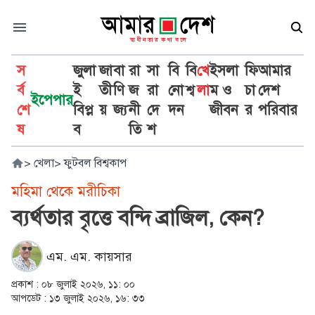
স
জুলা
জা
বা
রা
সা
বি
বি
খে
ইসলা
ফি
আমার
র্ব
ই
তী
ণি
জ
রা
নো
শ্ব
লা
ম ও
চা
দেশ
ইপেপার
শে
বিপ্ল
য়
জ্য
নী
দে
দন
জীবন
র
পরিবার
ষ
ব
তি
শ
>
খেলা
>
ফুটবল বিশ্বকাপ
মহিমা থেকে মরীচিকা
ব্যর্থতার বৃত্তে বন্দি ব্রাজিল, কেন?
এম. এম. কায়সার
প্রকাশ :
০৮ জুলাই ২০২৬, ১১: ০০
আপডেট :
১৩ জুলাই ২০২৬, ১৬: ৩৩