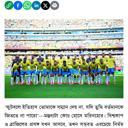
‘ফুটবলে ইতিহাস তোমাকে সম্মান দেয় না, যদি তুমি বর্তমানকে
জিততে না পারো’—মন্তব্যটা কোচ হোসে মরিনহোর। বিশ্বকাপ
ও ব্রাজিলের প্রসঙ্গ যখন আসবে, তখন সম্ভবত এরচেয়ে নির্মম