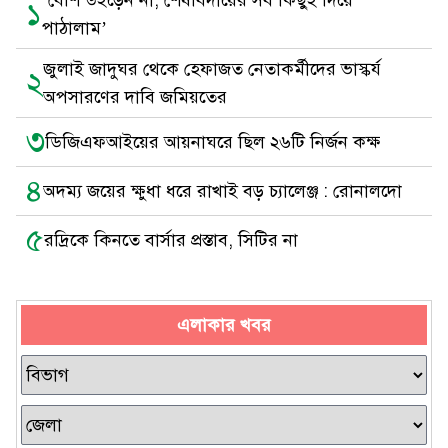
‘বেশি উইড়েন না, শেষবিদায়ের সব কিছুই দিয়ে
১
পাঠালাম’
জুলাই জাদুঘর থেকে হেফাজত নেতাকর্মীদের ভাস্কর্য
২
অপসারণের দাবি জমিয়তের
৩
ডিজিএফআইয়ের আয়নাঘরে ছিল ২৬টি নির্জন কক্ষ
৪
অদম্য জয়ের ক্ষুধা ধরে রাখাই বড় চ্যালেঞ্জ : রোনালদো
৫
রদ্রিকে কিনতে বার্সার প্রস্তাব, সিটির না
এলাকার খবর