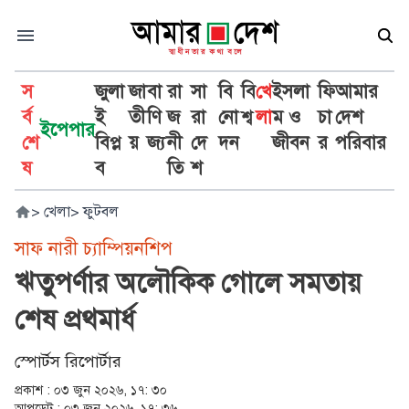
স
জুলা
জা
বা
রা
সা
বি
বি
খে
ইসলা
ফি
আমার
র্ব
ই
তী
ণি
জ
রা
নো
শ্ব
লা
ম ও
চা
দেশ
ইপেপার
শে
বিপ্ল
য়
জ্য
নী
দে
দন
জীবন
র
পরিবার
ষ
ব
তি
শ
>
খেলা
>
ফুটবল
সাফ নারী চ্যাম্পিয়নশিপ
ঋতুপর্ণার অলৌকিক গোলে সমতায়
শেষ প্রথমার্ধ
স্পোর্টস রিপোর্টার
প্রকাশ :
০৩ জুন ২০২৬, ১৭: ৩০
আপডেট :
০৩ জুন ২০২৬, ১৭: ৩৬