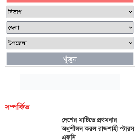
খুঁজুন
সম্পর্কিত
দেশের মাটিতে প্রথমবার
অনুশীলন করল রাজশাহী স্টারস
এফসি