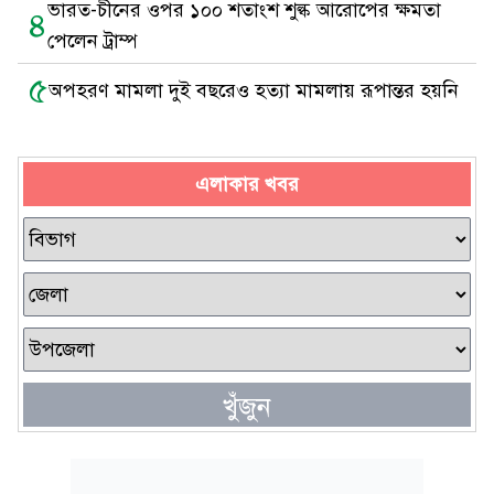
ভারত-চীনের ওপর ১০০ শতাংশ শুল্ক আরোপের ক্ষমতা
৪
পেলেন ট্রাম্প
৫
অপহরণ মামলা দুই বছরেও হত্যা মামলায় রূপান্তর হয়নি
এলাকার খবর
খুঁজুন