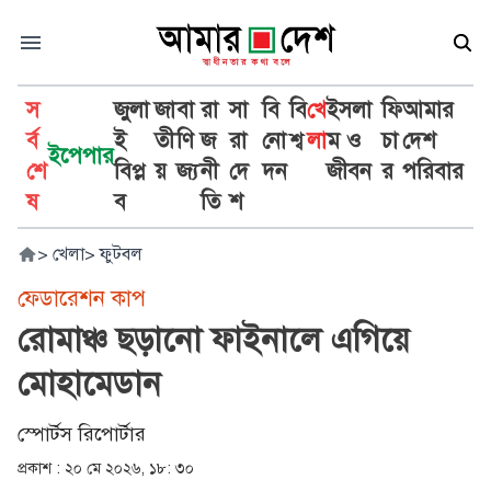
স
জুলা
জা
বা
রা
সা
বি
বি
খে
ইসলা
ফি
আমার
র্ব
ই
তী
ণি
জ
রা
নো
শ্ব
লা
ম ও
চা
দেশ
ইপেপার
শে
বিপ্ল
য়
জ্য
নী
দে
দন
জীবন
র
পরিবার
ষ
ব
তি
শ
>
খেলা
>
ফুটবল
ফেডারেশন কাপ
রোমাঞ্চ ছড়ানো ফাইনালে এগিয়ে
মোহামেডান
স্পোর্টস রিপোর্টার
প্রকাশ :
২০ মে ২০২৬, ১৮: ৩০