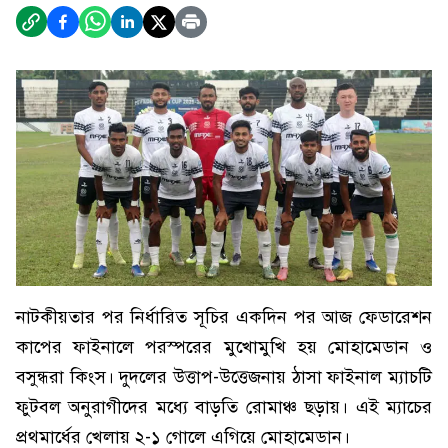
নাটকীয়তার পর নির্ধারিত সূচির একদিন পর আজ ফেডারেশন
কাপের ফাইনালে পরস্পরের মুখোমুখি হয় মোহামেডান ও
বসুন্ধরা কিংস। দুদলের উত্তাপ-উত্তেজনায় ঠাসা ফাইনাল ম্যাচটি
ফুটবল অনুরাগীদের মধ্যে বাড়তি রোমাঞ্চ ছড়ায়। এই ম্যাচের
প্রথমার্ধের খেলায় ২-১ গোলে এগিয়ে মোহামেডান।