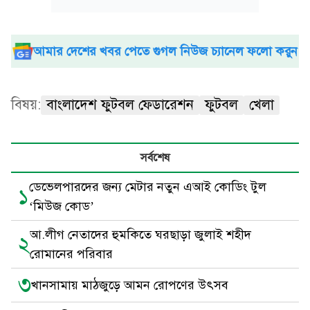
আমার দেশের খবর পেতে গুগল নিউজ চ্যানেল ফলো করুন
বিষয়:
বাংলাদেশ ফুটবল ফেডারেশন
ফুটবল
খেলা
সর্বশেষ
ডেভেলপারদের জন্য মেটার নতুন এআই কোডিং টুল
১
‘মিউজ কোড’
আ.লীগ নেতাদের হুমকিতে ঘরছাড়া জুলাই শহীদ
২
রোমানের পরিবার
৩
খানসামায় মাঠজুড়ে আমন রোপণের উৎসব