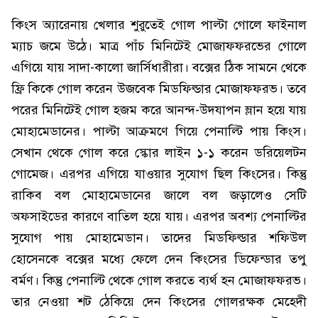
কিংস অ্যারেনায় খেলার শুরুতেই গোল পাল্টা গোলে ফাইনাল
ম্যাচ জমে উঠে। মাত্র পাঁচ মিনিটেই মোজাফফরভের গোলে
এগিয়ে যায় সাদা-কালো জার্সিধারীরা। বক্সের ঠিক সামনে থেকে
ফ্রি কিকে গোল করেন উজবেক মিডফিল্ডার মোজাফফরভ। তবে
পরের মিনিটেই গোল হজম করে আনন্দ-উদযাপন ম্লান হয়ে যায়
মোহামেডানের। পাল্টা আক্রমণে গিয়ে পেনাল্টি পায় কিংস।
সেখান থেকে গোল করে স্কোর লাইন ১-১ করেন ডরিয়েলটন
গোমেজ। এরপর এগিয়ে যাওয়ার সুযোগ ছিল কিংসের। কিন্তু
রাকিব বল মোহামেডানের জালে বল জড়ালেও সেটি
অফসাইডের কারণে বাতিল হয়ে যায়। এরপর অবশ্য পেনাল্টির
সুযোগ পায় মোহামেডান। তাদের মিডফিল্ডার শফিউল
হোসেনকে বক্সের মধ্যে ফেলে দেন কিংসের ডিফেন্ডার তপু
বর্মণ। কিন্তু পেনাল্টি থেকে গোল করতে ব্যর্থ হন মোজাফফরভ।
তার নেওয়া শট ঠেকিয়ে দেন কিংসের গোলরক্ষক মেহেদী