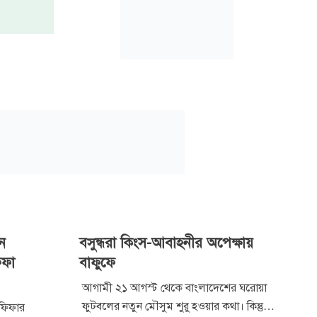
েন
বসুন্ধরা কিংস-আবাহনীর অপেক্ষায়
িফা
বাফুফে
আগামী ২১ আগস্ট থেকে বাংলাদেশের ঘরোয়া
ফুটবলের নতুন মৌসুম শুরু হওয়ার কথা। কিন্তু
া ফিফার