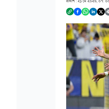
প্রকাশ :
২১ মে ২০২৬, ০৭: ০