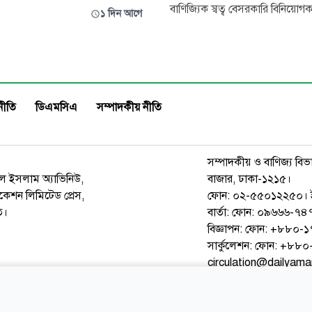
ওনেল মেসি। জোড়া গোল ও
বাণিজ্যিক স্বত্ব বেসরকারি বিনিয়ো
১ দিন আগে
্যাসিস্টে লিগস কাপের ম্যাচে
বিক্রির বিতর্কিত প্রস্তাব দিয়েছিলেন জিয
্লাব সান লুইসকে ৪–২ গোলে
ইনফান্তিনো। এই ঘটনাকে কেন্দ্র করে 
টার মিয়ামি।
সমালোচনার মুখে পড়ে যান ফিফা 
পদত্যাগের জোরাল দাবিও উঠে।
নীতি
ডিএমসিএ
সম্পাদকীয় নীতি
সম্পাদকীয় ও বাণিজ্য বিভ
রুল ইসলাম অ্যাভিনিউ,
বাজার, ঢাকা-১২১৫।
েশন লিমিটেড প্রেস,
ফোন: ০২-৫৫০১২২৫০। 
ত।
বার্তা: ফোন: ০৯৬৬৬-
বিজ্ঞাপন: ফোন: +৮৮০
সার্কুলেশন: ফোন: +৮
circulation@dailyam
ওয়েব মেইল
কনভার