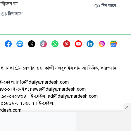
আসন্ন মৌসুমে বর্তমান লিগ চ্যাম্পিয়ন বসুন্ধরা
গকারীদের কাছে
১ দিন আগে
কিংস ও রানার্সআপ আবাহনী লিমিটেডের
়ান্নি
১ দিন আগে
অংশগ্রহণ ঘিরে অনিশ্চয়তা দেখা দিয়েছে। এখনো
তীব্র
দল বদলেই অংশ নিতে পারেনি ক্লাবগুলো।
সভাপতি।
াগ: ঢাকা ট্রেড সেন্টার, ৯৯, কাজী নজরুল ইসলাম অ্যাভিনিউ, কারওয়ান
ই-মেইল: info@dailyamardesh.com
৭৪৭৪০০। ই-মেইল: news@dailyamardesh.com
-১৭১৫-০২৫৪৩৪ । ই-মেইল: ad@dailyamardesh.com
৮০-০১৮১৯-৮৭৮৬৮৭ । ই-মেইল:
ardesh.com
্টার
আর্কাইভ
বিজ্ঞাপন
সাইটম্যাপ