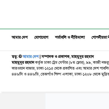
আনতে এ প্রতিভা অন্বেষণমূলক প্রতিযোগিতা চালু
চেনালেন লি
করা হচ্ছে। একইসঙ্গে আগামী এক মাসের মধ্যে
চমৎকার এক অ
আরো ২০০ ক্রীড়াবিদকে ক্রীড়া ভাতার আওতায়
মেক্সিকোর ক
আনা হবে।
হারিয়েছে ইন্
আমার দেশ
যোগাযোগ
শর্তাবলি ও নীতিমালা
গোপনীয়তা 
স্বত্ব: ©️
আমার দেশ
| সম্পাদক ও প্রকাশক, মাহমুদুর রহমান
মাহমুদুর রহমান
কর্তৃক ঢাকা ট্রেড সেন্টার (৮ম ফ্লোর), ৯৯, কাজী নজ
কারওয়ান বাজার, ঢাকা-১২১৫ থেকে প্রকাশিত এবং আমার দেশ পাবলিক
৪৪৬/সি ও ৪৪৬/ডি, তেজগাঁও শিল্প এলাকা, ঢাকা-১২০৮ থেকে মুদ্রি