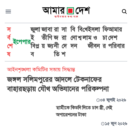
স
জুলা
জা
বা
রা
সা
বি
বি
খে
ইসলা
ফি
আমার
র্ব
ই
তী
ণি
জ
রা
নো
শ্ব
লা
ম ও
চা
দেশ
ইপেপার
শে
বিপ্ল
য়
জ্য
নী
দে
দন
জীবন
র
পরিবার
অপারেশন
ষ
ব
তি
শ
আইনশৃঙ্খলা কমিটির সভায় সিদ্ধান্ত
জঙ্গল সলিমপুরের আদলে টেকনাফের
বাহারছড়ায় যৌথ অভিযানের পরিকল্পনা
০৪ জুলাই ২০২৬
স্বামীকে কিডনি দিতে চান স্ত্রী, নেই
অপারেশনের টাকা
১৫ জুন ২০২৬