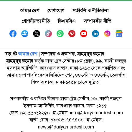
আমার দেশ
যোগাযোগ
শর্তাবলি ও নীতিমালা
গোপনীয়তা নীতি
ডিএমসিএ
সম্পাদকীয় নীতি
স্বত্ব: ©️
আমার দেশ
| সম্পাদক ও প্রকাশক, মাহমুদুর রহমান
মাহমুদুর রহমান
কর্তৃক ঢাকা ট্রেড সেন্টার (৮ম ফ্লোর), ৯৯, কাজী নজরুল
ইসলাম অ্যাভিনিউ, কারওয়ান বাজার, ঢাকা-১২১৫ থেকে প্রকাশিত এবং
আমার দেশ পাবলিকেশন লিমিটেড প্রেস, ৪৪৬/সি ও ৪৪৬/ডি, তেজগাঁও
শিল্প এলাকা, ঢাকা-১২০৮ থেকে মুদ্রিত।
সম্পাদকীয় ও বাণিজ্য বিভাগ: ঢাকা ট্রেড সেন্টার, ৯৯, কাজী নজরুল
ইসলাম অ্যাভিনিউ, কারওয়ান বাজার, ঢাকা-১২১৫।
ফোন: ০২-৫৫০১২২৫০। ই-মেইল: info@dailyamardesh.com
বার্তা: ফোন: ০৯৬৬৬-৭৪৭৪০০। ই-মেইল:
news@dailyamardesh.com