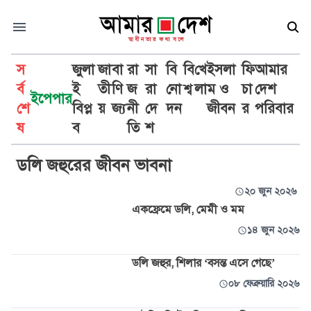
স
জুলা
জা
বা
রা
সা
বি
বি
খে
ইসলা
ফি
আমার
র্ব
ই
তী
ণি
জ
রা
নো
শ্ব
লা
ম ও
চা
দেশ
ইপেপার
শে
বিপ্ল
য়
জ্য
নী
দে
দন
জীবন
র
পরিবার
অভিনেত্রী ডলি জহুর
ষ
ব
তি
শ
ডলি জহুরের জীবন ভাবনা
২০ জুন ২০২৬
একফ্রেমে ডলি, মেমী ও মম
১৪ জুন ২০২৬
ডলি জহুর, শিলার ‘বসন্ত এসে গেছে’
০৮ ফেব্রুয়ারি ২০২৬