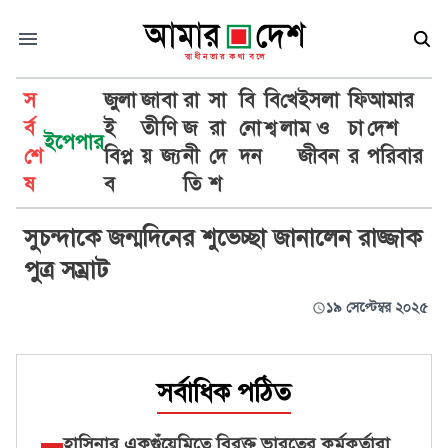
স
জুলা
জা
বা
রা
সা
বি
বি
খে
ইসলা
ফি
আমার
র্ব
ই
তী
ণি
জ
রা
নো
শ্ব
লা
ম ও
চা
দেশ
ইপেপার
শে
বিপ্ল
য়
জ্য
নী
দে
দন
জীবন
র
পরিবার
অভিনেত্রী সুচন্দা
ষ
ব
তি
শ
সুচন্দাকে জন্মদিনের শুভেচ্ছা জানালেন রাজ্জাক
পুত্র সম্রাট
১৯ সেপ্টেম্বর ২০২৫
সর্বাধিক পঠিত
হাসিনার একগুঁয়েমিতে বিরক্ত ভারতের কর্মকর্তারা