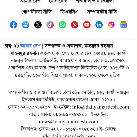
আমার দেশ
যোগাযোগ
শর্তাবলি ও নীতিমালা
গোপনীয়তা নীতি
ডিএমসিএ
সম্পাদকীয় নীতি
স্বত্ব: ©️
আমার দেশ
| সম্পাদক ও প্রকাশক, মাহমুদুর রহমান
মাহমুদুর রহমান
কর্তৃক ঢাকা ট্রেড সেন্টার (৮ম ফ্লোর), ৯৯, কাজী
নজরুল ইসলাম অ্যাভিনিউ, কারওয়ান বাজার, ঢাকা-১২১৫ থেকে
প্রকাশিত এবং আমার দেশ পাবলিকেশন লিমিটেড প্রেস, ৪৪৬/সি ও
৪৪৬/ডি, তেজগাঁও শিল্প এলাকা, ঢাকা-১২০৮ থেকে মুদ্রিত।
সম্পাদকীয় ও বাণিজ্য বিভাগ: ঢাকা ট্রেড সেন্টার, ৯৯, কাজী নজরুল
ইসলাম অ্যাভিনিউ, কারওয়ান বাজার, ঢাকা-১২১৫।
ফোন: ০২-৫৫০১২২৫০। ই-মেইল: info@dailyamardesh.com
বার্তা: ফোন: ০৯৬৬৬-৭৪৭৪০০। ই-মেইল:
news@dailyamardesh.com
বিজ্ঞাপন: ফোন: +৮৮০-১৭১৫-০২৫৪৩৪ । ই-মেইল:
ad@dailyamardesh.com