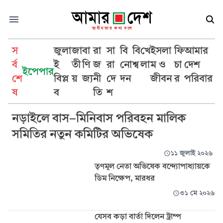
স
জুলা
জা
বা
রা
সা
বি
বি
খে
ইসলা
ফি
আমার
র্ব
ই
তী
ণি
জ
রা
নো
শ্ব
লা
ম ও
চা
দেশ
ইপেপার
শে
বিপ্ল
য়
জ্য
নী
দে
দন
জীবন
র
পরিবার
অভিষেক
ষ
ব
তি
শ
নড়াইলে বাস-মিনিবাস পরিবহন মালিক
সমিতির নতুন কমিটির অভিষেক
১১ জুলাই ২০২৬
তৃণমূল নেতা অভিষেক বন্দ্যোপাধ্যায়কে
ডিম নিক্ষেপ, মারধর
৩১ মে ২০২৬
যেসব কড়া বার্তা দিলেন ট্রাম্প