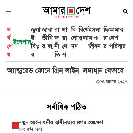
স
জুলা
জা
বা
রা
সা
বি
বি
খে
ইসলা
ফি
আমার
র্ব
ই
তী
ণি
জ
রা
নো
শ্ব
লা
ম ও
চা
দেশ
ইপেপার
শে
বিপ্ল
য়
জ্য
নী
দে
দন
জীবন
র
পরিবার
অ্যান্ড্রয়েড ফোন
ষ
ব
তি
শ
অ্যান্ড্রয়েড ফোনে গ্রিন লাইন, সমাধান যেভাবে
১৪ আগস্ট ২০২৫
সর্বাধিক পঠিত
নতুন আইন ধর্মীয় স্বাধীনতার ওপর হস্তক্ষেপ
৩ ঘণ্টা আগে