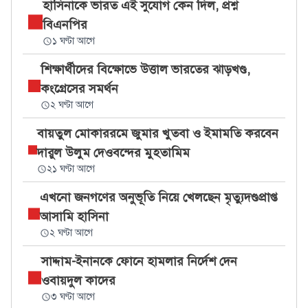
হাসিনাকে ভারত এই সুযোগ কেন দিল, প্রশ্ন
বিএনপির
১ ঘণ্টা আগে
শিক্ষার্থীদের বিক্ষোভে উত্তাল ভারতের ঝাড়খণ্ড,
কংগ্রেসের সমর্থন
২ ঘণ্টা আগে
বায়তুল মোকাররমে জুমার খুতবা ও ইমামতি করবেন
দারুল উলুম দেওবন্দের মুহতামিম
২১ ঘণ্টা আগে
এখনো জনগণের অনুভূতি নিয়ে খেলছেন মৃত্যুদণ্ডপ্রাপ্ত
আসামি হাসিনা
২ ঘণ্টা আগে
সাদ্দাম-ইনানকে ফোনে হামলার নির্দেশ দেন
ওবায়দুল কাদের
৩ ঘণ্টা আগে