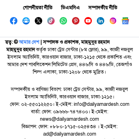
গোপনীয়তা নীতি
ডিএমসিএ
সম্পাদকীয় নীতি
স্বত্ব: ©️
আমার দেশ
| সম্পাদক ও প্রকাশক, মাহমুদুর রহমান
মাহমুদুর রহমান
কর্তৃক ঢাকা ট্রেড সেন্টার (৮ম ফ্লোর), ৯৯, কাজী নজরুল
ইসলাম অ্যাভিনিউ, কারওয়ান বাজার, ঢাকা-১২১৫ থেকে প্রকাশিত এবং
আমার দেশ পাবলিকেশন লিমিটেড প্রেস, ৪৪৬/সি ও ৪৪৬/ডি, তেজগাঁও
শিল্প এলাকা, ঢাকা-১২০৮ থেকে মুদ্রিত।
সম্পাদকীয় ও বাণিজ্য বিভাগ: ঢাকা ট্রেড সেন্টার, ৯৯, কাজী নজরুল
ইসলাম অ্যাভিনিউ, কারওয়ান বাজার, ঢাকা-১২১৫।
ফোন: ০২-৫৫০১২২৫০। ই-মেইল: info@dailyamardesh.com
বার্তা: ফোন: ০৯৬৬৬-৭৪৭৪০০। ই-মেইল:
news@dailyamardesh.com
বিজ্ঞাপন: ফোন: +৮৮০-১৭১৫-০২৫৪৩৪ । ই-মেইল:
ad@dailyamardesh.com