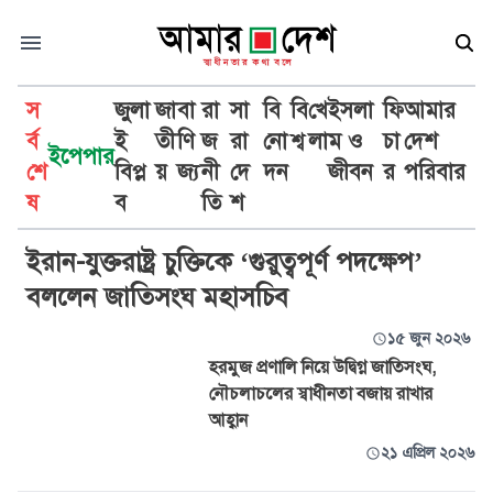
স
জুলা
জা
বা
রা
সা
বি
বি
খে
ইসলা
ফি
আমার
র্ব
ই
তী
ণি
জ
রা
নো
শ্ব
লা
ম ও
চা
দেশ
ইপেপার
শে
বিপ্ল
য়
জ্য
নী
দে
দন
জীবন
র
পরিবার
অ্যান্তোনিও গুতেরেস
ষ
ব
তি
শ
ইরান-যুক্তরাষ্ট্র চুক্তিকে ‘গুরুত্বপূর্ণ পদক্ষেপ’
বললেন জাতিসংঘ মহাসচিব
১৫ জুন ২০২৬
হরমুজ প্রণালি নিয়ে উদ্বিগ্ন জাতিসংঘ,
নৌচলাচলের স্বাধীনতা বজায় রাখার
আহ্বান
২১ এপ্রিল ২০২৬