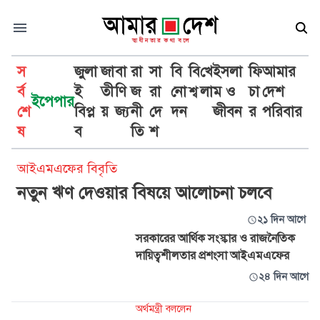
স
জুলা
জা
বা
রা
সা
বি
বি
খে
ইসলা
ফি
আমার
র্ব
ই
তী
ণি
জ
রা
নো
শ্ব
লা
ম ও
চা
দেশ
ইপেপার
শে
বিপ্ল
য়
জ্য
নী
দে
দন
জীবন
র
পরিবার
আইএমএফ
ষ
ব
তি
শ
আইএমএফের বিবৃতি
নতুন ঋণ দেওয়ার বিষয়ে আলোচনা চলবে
২১ দিন আগে
সরকারের আর্থিক সংস্কার ও রাজনৈতিক
দায়িত্বশীলতার প্রশংসা আইএমএফের
২৪ দিন আগে
অর্থমন্ত্রী বললেন