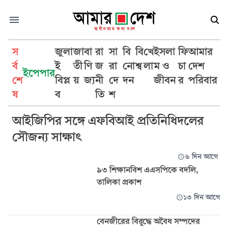
স
জুলা
জা
বা
রা
সা
বি
বি
খে
ইসলা
ফি
আমার
র্ব
ই
তী
ণি
জ
রা
নো
শ্ব
লা
ম ও
চা
দেশ
ইপেপার
শে
বিপ্ল
য়
জ্য
নী
দে
দন
জীবন
র
পরিবার
আইজিপি
ষ
ব
তি
শ
আইজিপির সঙ্গে এফবিআই প্রতিনিধিদলের
সৌজন্য সাক্ষাৎ
৬ দিন আগে
৯৩ শিক্ষানবিশ এএসপিকে বদলি,
তালিকা প্রকাশ
১৩ দিন আগে
বেনজীরের বিরুদ্ধে অবৈধ সম্পদের