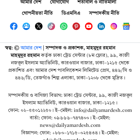
আমার দেশ
যোগাযোগ
শর্তাবলি ও নীতিমালা
গোপনীয়তা নীতি
ডিএমসিএ
সম্পাদকীয় নীতি
স্বত্ব: ©️
আমার দেশ
| সম্পাদক ও প্রকাশক, মাহমুদুর রহমান
মাহমুদুর রহমান
কর্তৃক ঢাকা ট্রেড সেন্টার (৮ম ফ্লোর), ৯৯, কাজী
নজরুল ইসলাম অ্যাভিনিউ, কারওয়ান বাজার, ঢাকা-১২১৫ থেকে
প্রকাশিত এবং আমার দেশ পাবলিকেশন লিমিটেড প্রেস, ৪৪৬/সি ও
৪৪৬/ডি, তেজগাঁও শিল্প এলাকা, ঢাকা-১২০৮ থেকে মুদ্রিত।
সম্পাদকীয় ও বাণিজ্য বিভাগ: ঢাকা ট্রেড সেন্টার, ৯৯, কাজী নজরুল
ইসলাম অ্যাভিনিউ, কারওয়ান বাজার, ঢাকা-১২১৫।
ফোন: ০২-৫৫০১২২৫০। ই-মেইল: info@dailyamardesh.com
বার্তা: ফোন: ০৯৬৬৬-৭৪৭৪০০। ই-মেইল:
news@dailyamardesh.com
বিজ্ঞাপন: ফোন: +৮৮০-১৭১৫-০২৫৪৩৪ । ই-মেইল: