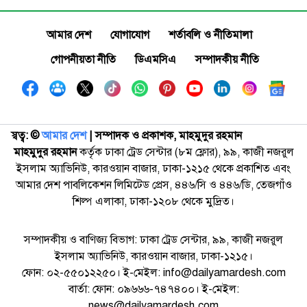
আমার দেশ
যোগাযোগ
শর্তাবলি ও নীতিমালা
গোপনীয়তা নীতি
ডিএমসিএ
সম্পাদকীয় নীতি
স্বত্ব: ©️
আমার দেশ
| সম্পাদক ও প্রকাশক, মাহমুদুর রহমান
মাহমুদুর রহমান
কর্তৃক ঢাকা ট্রেড সেন্টার (৮ম ফ্লোর), ৯৯, কাজী নজরুল
ইসলাম অ্যাভিনিউ, কারওয়ান বাজার, ঢাকা-১২১৫ থেকে প্রকাশিত এবং
আমার দেশ পাবলিকেশন লিমিটেড প্রেস, ৪৪৬/সি ও ৪৪৬/ডি, তেজগাঁও
শিল্প এলাকা, ঢাকা-১২০৮ থেকে মুদ্রিত।
সম্পাদকীয় ও বাণিজ্য বিভাগ: ঢাকা ট্রেড সেন্টার, ৯৯, কাজী নজরুল
ইসলাম অ্যাভিনিউ, কারওয়ান বাজার, ঢাকা-১২১৫।
ফোন: ০২-৫৫০১২২৫০। ই-মেইল: info@dailyamardesh.com
বার্তা: ফোন: ০৯৬৬৬-৭৪৭৪০০। ই-মেইল:
news@dailyamardesh.com