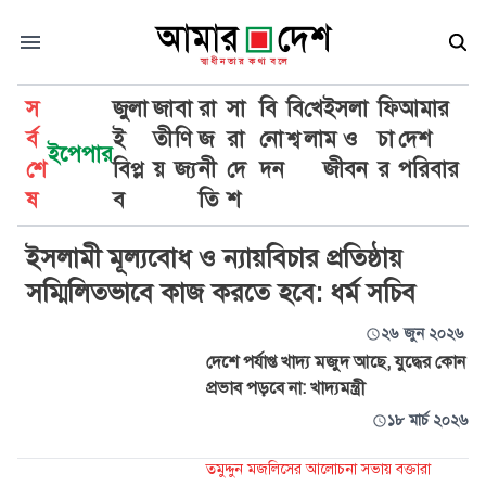
স
জুলা
জা
বা
রা
সা
বি
বি
খে
ইসলা
ফি
আমার
র্ব
ই
তী
ণি
জ
রা
নো
শ্ব
লা
ম ও
চা
দেশ
ইপেপার
শে
বিপ্ল
য়
জ্য
নী
দে
দন
জীবন
র
পরিবার
আদর্শ
ষ
ব
তি
শ
ইসলামী মূল্যবোধ ও ন্যায়বিচার প্রতিষ্ঠায়
সম্মিলিতভাবে কাজ করতে হবে: ধর্ম সচিব
২৬ জুন ২০২৬
দেশে পর্যাপ্ত খাদ্য মজুদ আছে, যুদ্ধের কোন
প্রভাব পড়বে না: খাদ্যমন্ত্রী
১৮ মার্চ ২০২৬
তমুদ্দুন মজলিসের আলোচনা সভায় বক্তারা