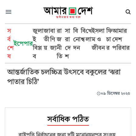
স
জুলা
জা
বা
রা
সা
বি
বি
খে
ইসলা
ফি
আমার
র্ব
ই
তী
ণি
জ
রা
নো
শ্ব
লা
ম ও
চা
দেশ
ইপেপার
শে
বিপ্ল
য়
জ্য
নী
দে
দন
জীবন
র
পরিবার
আরজুমান্দ আরা বকুল
ষ
ব
তি
শ
আন্তর্জাতিক চলচ্চিত্র উৎসবে বকুলের ‘ঝরা
পাতার চিঠি’
০৯ ডিসেম্বর ২০২৫
সর্বাধিক পঠিত
রাষ্ট্রপতি নির্বাচনের জন্য দুটি মনোনয়নপত্র সংগ্রহ