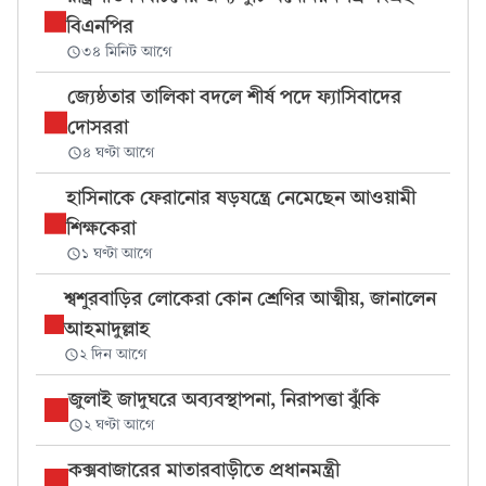
বিএনপির
৩৪ মিনিট আগে
জ্যেষ্ঠতার তালিকা বদলে শীর্ষ পদে ফ্যাসিবাদের
দোসররা
৪ ঘণ্টা আগে
হাসিনাকে ফেরানোর ষড়যন্ত্রে নেমেছেন আওয়ামী
শিক্ষকেরা
১ ঘণ্টা আগে
শ্বশুরবাড়ির লোকেরা কোন শ্রেণির আত্মীয়, জানালেন
আহমাদুল্লাহ
২ দিন আগে
জুলাই জাদুঘরে অব্যবস্থাপনা, নিরাপত্তা ঝুঁকি
২ ঘণ্টা আগে
কক্সবাজারের মাতারবাড়ীতে প্রধানমন্ত্রী