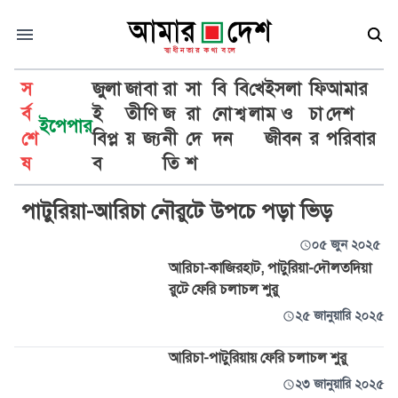
স
জুলা
জা
বা
রা
সা
বি
বি
খে
ইসলা
ফি
আমার
র্ব
ই
তী
ণি
জ
রা
নো
শ্ব
লা
ম ও
চা
দেশ
ইপেপার
শে
বিপ্ল
য়
জ্য
নী
দে
দন
জীবন
র
পরিবার
আরিচা-কাজিরহাট
ষ
ব
তি
শ
পাটুরিয়া-আরিচা নৌরুটে উপচে পড়া ভিড়
০৫ জুন ২০২৫
আরিচা-কাজিরহাট, পাটুরিয়া-দৌলতদিয়া
রুটে ফেরি চলাচল শুরু
২৫ জানুয়ারি ২০২৫
আরিচা-পাটুরিয়ায় ফেরি চলাচল শুরু
২৩ জানুয়ারি ২০২৫