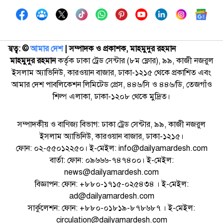
স্বত্ব: ©️
আমার দেশ
| সম্পাদক ও প্রকাশক, মাহমুদুর রহমান
মাহমুদুর রহমান
কর্তৃক ঢাকা ট্রেড সেন্টার (৮ম ফ্লোর), ৯৯, কাজী নজরুল
ইসলাম অ্যাভিনিউ, কারওয়ান বাজার, ঢাকা-১২১৫ থেকে প্রকাশিত এবং
আমার দেশ পাবলিকেশন লিমিটেড প্রেস, ৪৪৬/সি ও ৪৪৬/ডি, তেজগাঁও
শিল্প এলাকা, ঢাকা-১২০৮ থেকে মুদ্রিত।
সম্পাদকীয় ও বাণিজ্য বিভাগ: ঢাকা ট্রেড সেন্টার, ৯৯, কাজী নজরুল
ইসলাম অ্যাভিনিউ, কারওয়ান বাজার, ঢাকা-১২১৫।
ফোন: ০২-৫৫০১২২৫০। ই-মেইল: info@dailyamardesh.com
বার্তা: ফোন: ০৯৬৬৬-৭৪৭৪০০। ই-মেইল:
news@dailyamardesh.com
বিজ্ঞাপন: ফোন: +৮৮০-১৭১৫-০২৫৪৩৪ । ই-মেইল:
ad@dailyamardesh.com
সার্কুলেশন: ফোন: +৮৮০-০১৮১৯-৮৭৮৬৮৭ । ই-মেইল:
circulation@dailyamardesh.com