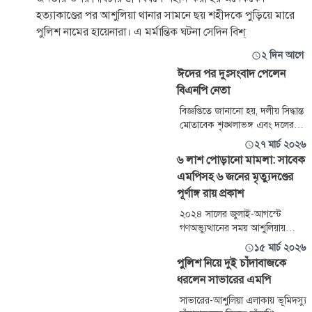
হত্যাকাণ্ডের পর আশুলিয়া থানার সামনে ছয় শহীদকে পুড়িয়ে মারে
পুলিশ নামের হায়েনারা। এ মর্মান্তিক ঘটনা সেদিন বিশ্
২ দিন আগে
ঈদের পর দুঃসংবাদ পেলেন
বিএনপি নেতা
বিজ্ঞপ্তিতে জানানো হয়, দলীয় সিদ্ধান্ত
মোতাবেক শৃঙ্খলাভঙ্গ এবং দলের
নীতি ও আদর্শ পরিপন্থি, বিতর্কিত
২৭ মার্চ ২০২৬
কর্মকাণ্ডের সুনির্দিষ্ট অভিযোগের
৬ লাশ পোড়ানো মামলা: সাবেক
ভিত্তিতে মোখলেছুর রহমান খান
এমপিসহ ৬ জনের মৃত্যুদণ্ডের
ইলিয়াস শাহীকে সাংগঠনিক পদ
পূর্ণাঙ্গ রায় প্রকাশ
থেকে বহিষ্কার করা হলো এবং ওই
ইউনিয়নের দলীয় সব কার্যক্রম থেকে
২০২৪ সালের জুলাই-আগস্টে
অব্যাহতি দেওয়া হলো।
গণঅভ্যুত্থানের সময় আশুলিয়ায়
ছয়জনের লাশ পোড়ানোসহ
১৫ মার্চ ২০২৬
সাতজনকে হত্যার ঘটনায়
পুলিশ নিয়ে দুই চাঁদাবাজকে
মানবতাবিরোধী অপরাধের মামলায়
ধরলেন সাভারের এমপি
সাবেক এমপি সাইফুল ইসলামসহ ছয়
আসামিকে মৃত্যুদণ্ড দিয়ে ৫৯১ পৃষ্ঠার
সাভারের-আশুলিয়া এলাকায় ভূমিদস্যু
পূর্ণাঙ্গ রায় প্রকাশ করা হয়েছে।