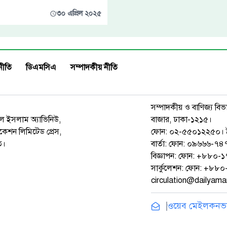
৩০ এপ্রিল ২০২৫
নীতি
ডিএমসিএ
সম্পাদকীয় নীতি
সম্পাদকীয় ও বাণিজ্য বিভ
রুল ইসলাম অ্যাভিনিউ,
বাজার, ঢাকা-১২১৫।
েশন লিমিটেড প্রেস,
ফোন: ০২-৫৫০১২২৫০। 
ত।
বার্তা: ফোন: ০৯৬৬৬-
বিজ্ঞাপন: ফোন: +৮৮০
সার্কুলেশন: ফোন: +৮
circulation@dailyam
ওয়েব মেইল
কনভার