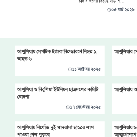
চাঁদাবাজদের বিরুদ্ধে সাঁড়াশি
রোববার (১৫ মার্চ) এ রায় প্রকাশ
অভিযানে নেমেছেন ঢাকা-১৯
০৫ মার্চ ২০২৬
করেন আন্তর্জাতিক অপরাধ
আসনের সংসদ সদস্য ডা. দেওয়ান
ট্রাইব্যুনাল-২।
মোহাম্মদ সালাউদ্দিন বাবু। একাধিক
অভিযোগের প্রেক্ষিতে বৃহস্পতিবার
সকালে তিনি নিজেই পুলিশ নিয়ে
আশুলিয়ার বিভিন্ন এলাকায় এ
অভিযান পরিচালনা করেন।
আশুলিয়ায় সেপটিক ট্যাংক বিস্ফোরণে নিহত ১,
আশুলিয়ার প
আহত ৬
১১ অক্টোবর ২০২৫
আশুলিয়া ও বিরুলিয়া ইউনিয়ন ছাত্রদলের কমিটি
আশুলিয়ায় 
ঘোষণা
১৭ সেপ্টেম্বর ২০২৫
আশুলিয়ায় নিখোঁজ দুই মাদরাসা ছাত্রের লাশ
আশুলিয়ায়
পাওয়া গেল পুকুরে
আত্মগোপণে