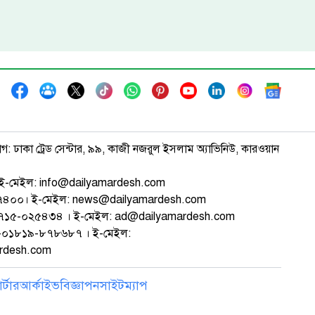
াগ: ঢাকা ট্রেড সেন্টার, ৯৯, কাজী নজরুল ইসলাম অ্যাভিনিউ, কারওয়ান
ই-মেইল: info@dailyamardesh.com
৭৪৭৪০০। ই-মেইল: news@dailyamardesh.com
-১৭১৫-০২৫৪৩৪ । ই-মেইল: ad@dailyamardesh.com
৮০-০১৮১৯-৮৭৮৬৮৭ । ই-মেইল:
ardesh.com
্টার
আর্কাইভ
বিজ্ঞাপন
সাইটম্যাপ