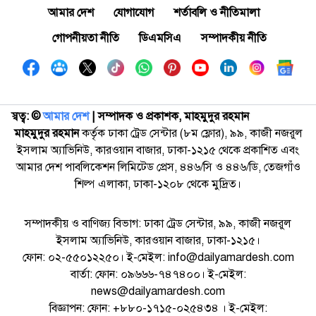
আমার দেশ
যোগাযোগ
শর্তাবলি ও নীতিমালা
গোপনীয়তা নীতি
ডিএমসিএ
সম্পাদকীয় নীতি
স্বত্ব: ©️
আমার দেশ
| সম্পাদক ও প্রকাশক, মাহমুদুর রহমান
মাহমুদুর রহমান
কর্তৃক ঢাকা ট্রেড সেন্টার (৮ম ফ্লোর), ৯৯, কাজী নজরুল
ইসলাম অ্যাভিনিউ, কারওয়ান বাজার, ঢাকা-১২১৫ থেকে প্রকাশিত এবং
আমার দেশ পাবলিকেশন লিমিটেড প্রেস, ৪৪৬/সি ও ৪৪৬/ডি, তেজগাঁও
শিল্প এলাকা, ঢাকা-১২০৮ থেকে মুদ্রিত।
সম্পাদকীয় ও বাণিজ্য বিভাগ: ঢাকা ট্রেড সেন্টার, ৯৯, কাজী নজরুল
ইসলাম অ্যাভিনিউ, কারওয়ান বাজার, ঢাকা-১২১৫।
ফোন: ০২-৫৫০১২২৫০। ই-মেইল: info@dailyamardesh.com
বার্তা: ফোন: ০৯৬৬৬-৭৪৭৪০০। ই-মেইল:
news@dailyamardesh.com
বিজ্ঞাপন: ফোন: +৮৮০-১৭১৫-০২৫৪৩৪ । ই-মেইল: