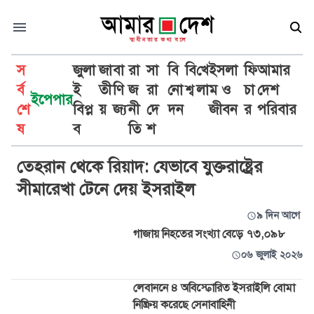
স
জুলা
জা
বা
রা
সা
বি
বি
খে
ইসলা
ফি
আমার
র্ব
ই
তী
ণি
জ
রা
নো
শ্ব
লা
ম ও
চা
দেশ
ইপেপার
শে
বিপ্ল
য়
জ্য
নী
দে
দন
জীবন
র
পরিবার
ইসরাইলি
ষ
ব
তি
শ
তেহরান থেকে রিয়াদ: যেভাবে যুক্তরাষ্ট্রের
সীমারেখা টেনে দেয় ইসরাইল
৯ দিন আগে
গাজায় নিহতের সংখ্যা বেড়ে ৭৩,০৯৮
০৬ জুলাই ২০২৬
লেবাননে ৪ অবিস্ফোরিত ইসরাইলি বোমা
নিষ্ক্রিয় করেছে সেনাবাহিনী