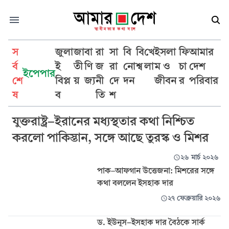
স
জুলা
জা
বা
রা
সা
বি
বি
খে
ইসলা
ফি
আমার
র্ব
ই
তী
ণি
জ
রা
নো
শ্ব
লা
ম ও
চা
দেশ
ইপেপার
শে
বিপ্ল
য়
জ্য
নী
দে
দন
জীবন
র
পরিবার
ইসহাক দার
ষ
ব
তি
শ
যুক্তরাষ্ট্র-ইরানের মধ্যস্থতার কথা নিশ্চিত
করলো পাকিস্তান, সঙ্গে আছে তুরস্ক ও মিশর
২৬ মার্চ ২০২৬
পাক–আফগান উত্তেজনা: মিশরের সঙ্গে
কথা বললেন ইসহাক দার
২৭ ফেব্রুয়ারি ২০২৬
ড. ইউনূস-ইসহাক দার বৈঠকে সার্ক