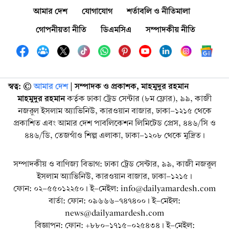
আমার দেশ
যোগাযোগ
শর্তাবলি ও নীতিমালা
গোপনীয়তা নীতি
ডিএমসিএ
সম্পাদকীয় নীতি
স্বত্ব: ©️
আমার দেশ
| সম্পাদক ও প্রকাশক, মাহমুদুর রহমান
মাহমুদুর রহমান
কর্তৃক ঢাকা ট্রেড সেন্টার (৮ম ফ্লোর), ৯৯, কাজী
নজরুল ইসলাম অ্যাভিনিউ, কারওয়ান বাজার, ঢাকা-১২১৫ থেকে
প্রকাশিত এবং আমার দেশ পাবলিকেশন লিমিটেড প্রেস, ৪৪৬/সি ও
৪৪৬/ডি, তেজগাঁও শিল্প এলাকা, ঢাকা-১২০৮ থেকে মুদ্রিত।
সম্পাদকীয় ও বাণিজ্য বিভাগ: ঢাকা ট্রেড সেন্টার, ৯৯, কাজী নজরুল
ইসলাম অ্যাভিনিউ, কারওয়ান বাজার, ঢাকা-১২১৫।
ফোন: ০২-৫৫০১২২৫০। ই-মেইল: info@dailyamardesh.com
বার্তা: ফোন: ০৯৬৬৬-৭৪৭৪০০। ই-মেইল:
news@dailyamardesh.com
বিজ্ঞাপন: ফোন: +৮৮০-১৭১৫-০২৫৪৩৪ । ই-মেইল: