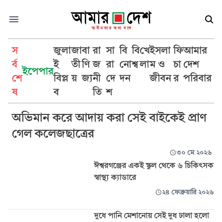
স
জুলা
জা
বা
রা
সা
বি
বি
খে
ইসলা
ফি
আমার
র্ব
ই
তী
ণি
জ
রা
নো
শ্ব
লা
ম ও
চা
দেশ
ইপেপার
শে
বিপ্ল
য়
জ্য
নী
দে
দন
জীবন
র
পরিবার
ঈশ্বরগঞ্জ
ষ
ব
তি
শ
অভিমান করে আদায় করা সেই বাইকেই প্রাণ
গেল কলেজছাত্রের
৩০ মে ২০২৬
ঈশ্বরগঞ্জের একই স্কুল থেকে ৬ চিকিৎসক
স্বাস্থ্য ক্যাডারে
২৪ ফেব্রুয়ারি ২০২৬
দুধে পানি মেশানোয় সেই দুধ ঢালা হলো