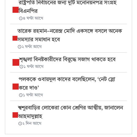
রাষ্ট্রপতি নির্বাচনের জন্য দুটি মনোনয়নপত্র সংগ্রহ
বিএনপির
৪ ঘণ্টা আগে
তারেক রহমান-নরেন্দ্র মোদি একসঙ্গে বসলে অনেক
সমস্যার সমাধান হবে
২ ঘণ্টা আগে
শৃঙ্খলা বিনষ্টকারীদের বিরুদ্ধে সজাগ থাকতে হবে
১ ঘণ্টা আগে
পলককে ওবায়দুল কাদের বলেছিলেন, ‘নেট স্লো
করে দাও’
১ ঘণ্টা আগে
শ্বশুরবাড়ির লোকেরা কোন শ্রেণির আত্মীয়, জানালেন
আহমাদুল্লাহ
২ দিন আগে