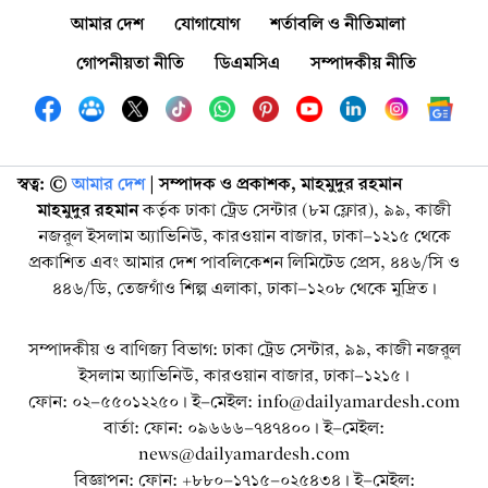
আমার দেশ
যোগাযোগ
শর্তাবলি ও নীতিমালা
গোপনীয়তা নীতি
ডিএমসিএ
সম্পাদকীয় নীতি
স্বত্ব: ©️
আমার দেশ
| সম্পাদক ও প্রকাশক, মাহমুদুর রহমান
মাহমুদুর রহমান
কর্তৃক ঢাকা ট্রেড সেন্টার (৮ম ফ্লোর), ৯৯, কাজী
নজরুল ইসলাম অ্যাভিনিউ, কারওয়ান বাজার, ঢাকা-১২১৫ থেকে
প্রকাশিত এবং আমার দেশ পাবলিকেশন লিমিটেড প্রেস, ৪৪৬/সি ও
৪৪৬/ডি, তেজগাঁও শিল্প এলাকা, ঢাকা-১২০৮ থেকে মুদ্রিত।
সম্পাদকীয় ও বাণিজ্য বিভাগ: ঢাকা ট্রেড সেন্টার, ৯৯, কাজী নজরুল
ইসলাম অ্যাভিনিউ, কারওয়ান বাজার, ঢাকা-১২১৫।
ফোন: ০২-৫৫০১২২৫০। ই-মেইল: info@dailyamardesh.com
বার্তা: ফোন: ০৯৬৬৬-৭৪৭৪০০। ই-মেইল:
news@dailyamardesh.com
বিজ্ঞাপন: ফোন: +৮৮০-১৭১৫-০২৫৪৩৪ । ই-মেইল: