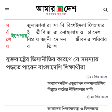
স
জুলা
জা
বা
রা
সা
বি
বি
খে
ইসলা
ফি
আমার
র্ব
ই
তী
ণি
জ
রা
নো
শ্ব
লা
ম ও
চা
দেশ
ইপেপার
শে
বিপ্ল
য়
জ্য
নী
দে
দন
জীবন
র
পরিবার
উচ্চশিক্ষা
ষ
ব
তি
শ
যুক্তরাষ্ট্রের ভিসানীতির কারণে যে সমস্যায়
পড়তে পারেন বাংলাদেশি শিক্ষার্থীরা
২১ দিন আগে
অনুমোদনহীন এডুকেশন কনসালটেন্সির
বিরুদ্ধে কঠোর নীতিমালার দাবি
২৪ দিন আগে
আমাদের শিক্ষাব্যবস্থা ও ফিনল্যান্ড-