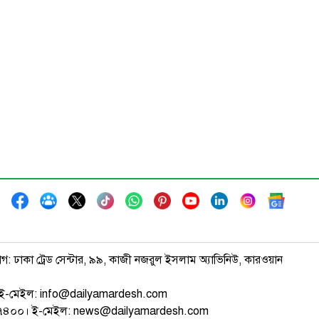
াগ: ঢাকা ট্রেড সেন্টার, ৯৯, কাজী নজরুল ইসলাম অ্যাভিনিউ, কারওয়ান
ই-মেইল: info@dailyamardesh.com
৭৪৭৪০০। ই-মেইল: news@dailyamardesh.com