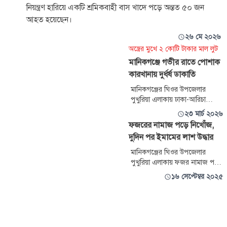
নিয়ন্ত্রণ হারিয়ে একটি শ্রমিকবাহী বাস খাদে পড়ে অন্তত ৫০ জন
আহত হয়েছেন।
২৬ মে ২০২৬
অস্ত্রের মুখে ২ কোটি টাকার মাল লুট
মানিকগঞ্জে গভীর রাতে পোশাক
কারখানায় দুর্ধর্ষ ডাকাতি
মানিকগঞ্জের ঘিওর উপজেলার
পুখুরিয়া এলাকায় ঢাকা-আরিচা
মহাসড়কের পাশে অবস্থিত
২৩ মার্চ ২০২৬
অ্যাডভান্সড অ্যাটেয়ার লিমিটেড
ফজরের নামাজ পড়ে নিখোঁজ,
নামের একটি পোশাক কারখানায়
দুদিন পর ইমামের লাশ উদ্ধার
গভীর রাতে সংঘবদ্ধ ডাকাতির ঘটনা
ঘটেছে। কারখানার পাওয়ার গ্রিডের
মানিকগঞ্জের ঘিওর উপজেলার
মূল্যবান যন্ত্রাংশসহ বিভিন্ন মালামাল
পুখুরিয়া এলাকায় ফজর নামাজ পড়ে
লুট করে নিয়ে যায় ডাকাতরা।
নিখোঁজের দুদিন পর ইমামের লাশ
১৬ সেপ্টেম্বর ২০২৫
উদ্ধার করা হয়েছে। মঙ্গলবার সকাল
আটটার দিকে লাশ ক্ষিরাই নদীতে
ভাসতে দেখে পুলিশে খবর দেয়
স্থানীয়রা। খবর পেয়ে পুলিশ লাশ
উদ্ধার করে মর্গে পাঠায়।