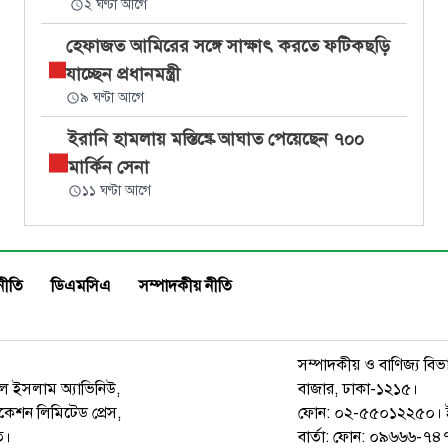
২ ঘণ্টা আগে
হেফাজত আমিরের সঙ্গে সাক্ষাৎ করতে ফটিকছড়ি
যাচ্ছেন প্রধানমন্ত্রী
৯ ঘণ্টা আগে
ইরানি হামলায় মস্তিষ্কে আঘাত পেয়েছেন ৭০০
মার্কিন সেনা
১১ ঘণ্টা আগে
নীতি
ডিএমসিএ
সম্পাদকীয় নীতি
সম্পাদকীয় ও বাণিজ্য বিভ
রুল ইসলাম অ্যাভিনিউ,
বাজার, ঢাকা-১২১৫।
েশন লিমিটেড প্রেস,
ফোন: ০২-৫৫০১২২৫০। 
ত।
বার্তা: ফোন: ০৯৬৬৬-