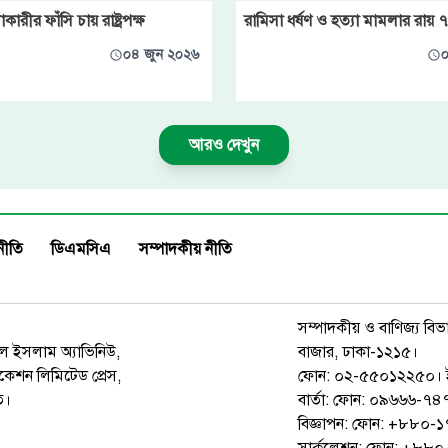
কারীর ফাঁসি চায় রাষ্ট্রপক্ষ
রামিসা ধর্ষণ ও হত্যা মামলার রায় 
০৪ জুন ২০২৬
০
আরও দেখুন
নীতি
ডিএমসিএ
সম্পাদকীয় নীতি
সম্পাদকীয় ও বাণিজ্য বিভ
রুল ইসলাম অ্যাভিনিউ,
বাজার, ঢাকা-১২১৫।
েশন লিমিটেড প্রেস,
ফোন: ০২-৫৫০১২২৫০। 
ত।
বার্তা: ফোন: ০৯৬৬৬-
বিজ্ঞাপন: ফোন: +৮৮০