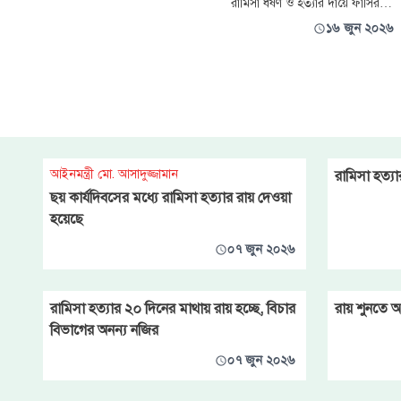
রামিসা ধর্ষণ ও হত্যার দায়ে ফাঁসির
দণ্ডপ্রাপ্ত আসামি সোহেল রানা ও স্বপ্না
১৬ জুন ২০২৬
খাতুনের মৃত্যুদণ্ড অনুমোদন ও
আসামিদের জেল আপিল শুনানির
জন্য পেপারবুক প্রস্তুত করা হয়েছে।
যেকোনো দিন হাইকোর্টের বিশেষ
বেঞ্চে এ মামলার শুনানি শুরু হবে।
আইনমন্ত্রী মো. আসাদুজ্জামান
রামিসা হত্যার
ছয় কার্যদিবসের মধ্যে রামিসা হত্যার রায় দেওয়া
হয়েছে
০৭ জুন ২০২৬
রামিসা হত্যার ২০ দিনের মাথায় রায় হচ্ছে, বিচার
রায় শুনতে 
বিভাগের অনন্য নজির
০৭ জুন ২০২৬