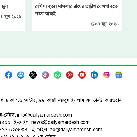
৭ জুন
রামিসা হত্যা মামলার রায়ের তারিখ ঘোষণা হতে
পারে আজই
৪ জুন ২০২৬
০৪ জুন ২০২৬
াগ: ঢাকা ট্রেড সেন্টার, ৯৯, কাজী নজরুল ইসলাম অ্যাভিনিউ, কারওয়ান
ই-মেইল: info@dailyamardesh.com
৭৪৭৪০০। ই-মেইল: news@dailyamardesh.com
-১৭১৫-০২৫৪৩৪ । ই-মেইল: ad@dailyamardesh.com