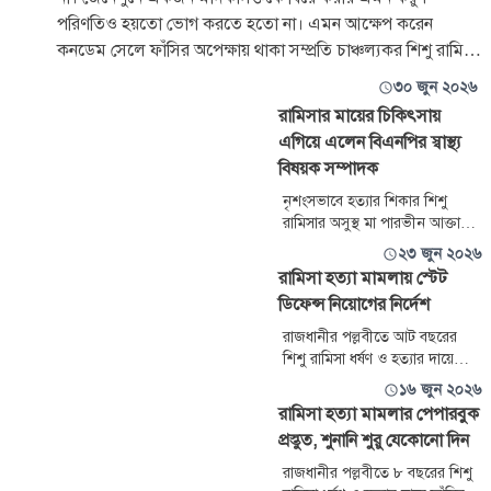
পরিণতিও হয়তো ভোগ করতে হতো না। এমন আক্ষেপ করেন
কনডেম সেলে ফাঁসির অপেক্ষায় থাকা সম্প্রতি চাঞ্চল্যকর শিশু রামিসা
হত্যার আসামি সোহেল রানার স্ত্রী
৩০ জুন ২০২৬
রামিসার মায়ের চিকিৎসায়
এগিয়ে এলেন বিএনপির স্বাস্থ্য
বিষয়ক সম্পাদক
নৃশংসভাবে হত্যার শিকার শিশু
রামিসার অসুস্থ মা‌ পারভীন আক্তারের
চিকিৎসায় পা‌শে দাঁ‌ড়ি‌য়ে‌ছেন
২৩ জুন ২০২৬
বিএনপির স্বাস্থ্য‌ বিষয়ক সম্পাদক
রামিসা হত্যা মামলায় স্টেট
অধ্যাপক ডা. রফিকুল ইসলাম।
ডিফেন্স নিয়োগের নির্দেশ
মঙ্গলবার সকালে রামিসার মা
পারভীন‌কে রাজধানীর একটি
রাজধানীর পল্লবীতে আট বছরের
বিশেষায়িত মাল্টিডিসিপ্লিনারি
শিশু রামিসা ধর্ষণ ও হত্যার দায়ে
হাসপাতালে ভর্তি করা হয়।
ফাঁসির দণ্ডপ্রাপ্ত আসামি সোহেল রানা
১৬ জুন ২০২৬
ও স্বপ্না আক্তারের পক্ষে শুনানির জন্য
রামিসা হত্যা মামলার পেপারবুক
স্টেট ডিফেন্স নিয়োগের নির্দেশ
প্রস্তুত, শুনানি শুরু যেকোনো দিন
দিয়েছে হাইকোর্ট।
রাজধানীর পল্লবীতে ৮ বছরের শিশু