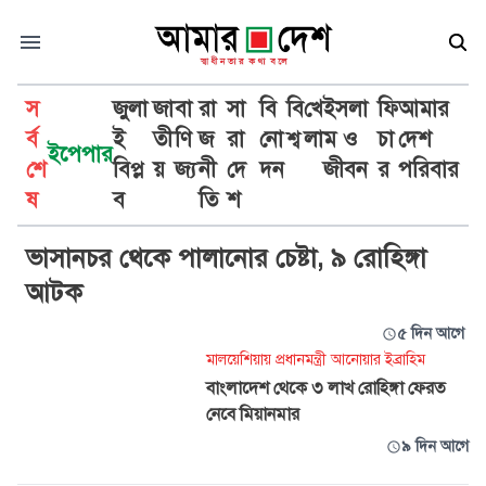
স
জুলা
জা
বা
রা
সা
বি
বি
খে
ইসলা
ফি
আমার
র্ব
ই
তী
ণি
জ
রা
নো
শ্ব
লা
ম ও
চা
দেশ
ইপেপার
শে
বিপ্ল
য়
জ্য
নী
দে
দন
জীবন
র
পরিবার
রোহিঙ্গা
ষ
ব
তি
শ
ভাসানচর থেকে পালানোর চেষ্টা, ৯ রোহিঙ্গা
আটক
৫ দিন আগে
মালয়েশিয়ায় প্রধানমন্ত্রী আনোয়ার ইব্রাহিম
বাংলাদেশ থেকে ৩ লাখ রোহিঙ্গা ফেরত
নেবে মিয়ানমার
৯ দিন আগে