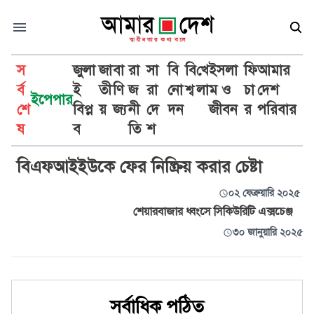
স
জুলা
জা
বা
রা
সা
বি
বি
খে
ইসলা
ফি
আমার
র্ব
ই
তী
ণি
জ
রা
নো
শ্ব
লা
ম ও
চা
দেশ
ইপেপার
শে
বিপ্ল
য়
জ্য
নী
দে
দন
জীবন
র
পরিবার
শ্বেতপত্র
ষ
ব
তি
শ
বিএফআইইউকে ফের নিষ্ক্রিয় করার চেষ্টা
০২ ফেব্রুয়ারি ২০২৫
শেয়ারবাজার ধ্বংসে সিকিউরিটি এক্সচেঞ্জ
৩০ জানুয়ারি ২০২৫
সর্বাধিক পঠিত