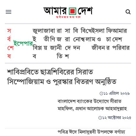
স
জুলা
জা
বা
রা
সা
বি
বি
খে
ইসলা
ফি
আমার
র্ব
ই
তী
ণি
জ
রা
নো
শ্ব
লা
ম ও
চা
দেশ
ইপেপার
শে
বিপ্ল
য়
জ্য
নী
দে
দন
জীবন
র
পরিবার
সিরাতুন্নবী
ষ
ব
তি
শ
শাবিপ্রবিতে ছাত্রশিবিরের সিরাত
সিম্পোজিয়াম ও পুরস্কার বিতরণ অনুষ্ঠিত
১১ এপ্রিল ২০২৬
বাংলাদেশ ব্যাংকের উদ্যোগে সীরাত
মাহফিল, প্রধান আলোচক আহমাদুল্লাহ
১২ অক্টোবর ২০২৫
পবিত্র ঈদে মিলাদুন্নবী উপলক্ষে বর্ণাঢ্য