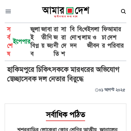
স
জুলা
জা
বা
রা
সা
বি
বি
খে
ইসলা
ফি
আমার
র্ব
ই
তী
ণি
জ
রা
নো
শ্ব
লা
ম ও
চা
দেশ
ইপেপার
শে
বিপ্ল
য়
জ্য
নী
দে
দন
জীবন
র
পরিবার
হাকিমপুর
ষ
ব
তি
শ
হাকিমপুরে চিকিৎসককে মারধরের অভিযোগ
স্বেচ্ছাসেবক দল নেতার বিরুদ্ধে
০১ আগস্ট ২০২৫
সর্বাধিক পঠিত
শ্বশুরবাড়ির লোকেরা কোন শ্রেণির আত্মীয়, জানালেন