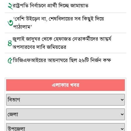
২
রাষ্ট্রপতি নির্বাচনে প্রার্থী দিচ্ছে জামায়াত
‘বেশি উইড়েন না, শেষবিদায়ের সব কিছুই দিয়ে
৩
পাঠালাম’
জুলাই জাদুঘর থেকে হেফাজত নেতাকর্মীদের ভাস্কর্য
৪
অপসারণের দাবি জমিয়তের
৫
ডিজিএফআইয়ের আয়নাঘরে ছিল ২৬টি নির্জন কক্ষ
এলাকার খবর