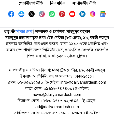
গোপনীয়তা নীতি
ডিএমসিএ
সম্পাদকীয় নীতি
স্বত্ব: ©️
আমার দেশ
| সম্পাদক ও প্রকাশক, মাহমুদুর রহমান
মাহমুদুর রহমান
কর্তৃক ঢাকা ট্রেড সেন্টার (৮ম ফ্লোর), ৯৯, কাজী নজরুল
ইসলাম অ্যাভিনিউ, কারওয়ান বাজার, ঢাকা-১২১৫ থেকে প্রকাশিত এবং
আমার দেশ পাবলিকেশন লিমিটেড প্রেস, ৪৪৬/সি ও ৪৪৬/ডি, তেজগাঁও
শিল্প এলাকা, ঢাকা-১২০৮ থেকে মুদ্রিত।
সম্পাদকীয় ও বাণিজ্য বিভাগ: ঢাকা ট্রেড সেন্টার, ৯৯, কাজী নজরুল
ইসলাম অ্যাভিনিউ, কারওয়ান বাজার, ঢাকা-১২১৫।
ফোন: ০২-৫৫০১২২৫০। ই-মেইল: info@dailyamardesh.com
বার্তা: ফোন: ০৯৬৬৬-৭৪৭৪০০। ই-মেইল:
news@dailyamardesh.com
বিজ্ঞাপন: ফোন: +৮৮০-১৭১৫-০২৫৪৩৪ । ই-মেইল:
ad@dailyamardesh.com
সার্কুলেশন: ফোন: +৮৮০-০১৮১৯-৮৭৮৬৮৭ । ই-মেইল: