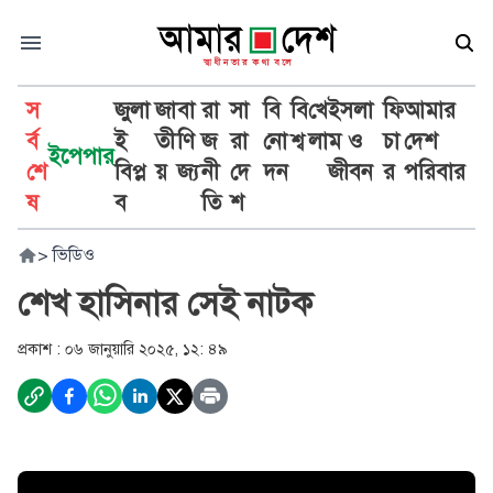
স
জুলা
জা
বা
রা
সা
বি
বি
খে
ইসলা
ফি
আমার
র্ব
ই
তী
ণি
জ
রা
নো
শ্ব
লা
ম ও
চা
দেশ
ইপেপার
শে
বিপ্ল
য়
জ্য
নী
দে
দন
জীবন
র
পরিবার
ষ
ব
তি
শ
>
ভিডিও
শেখ হাসিনার সেই নাটক
প্রকাশ :
০৬ জানুয়ারি ২০২৫, ১২: ৪৯