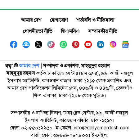
আমার দেশ
যোগাযোগ
শর্তাবলি ও নীতিমালা
গোপনীয়তা নীতি
ডিএমসিএ
সম্পাদকীয় নীতি
স্বত্ব: ©️
আমার দেশ
| সম্পাদক ও প্রকাশক, মাহমুদুর রহমান
মাহমুদুর রহমান
কর্তৃক ঢাকা ট্রেড সেন্টার (৮ম ফ্লোর), ৯৯, কাজী নজরুল
ইসলাম অ্যাভিনিউ, কারওয়ান বাজার, ঢাকা-১২১৫ থেকে প্রকাশিত এবং
আমার দেশ পাবলিকেশন লিমিটেড প্রেস, ৪৪৬/সি ও ৪৪৬/ডি, তেজগাঁও
শিল্প এলাকা, ঢাকা-১২০৮ থেকে মুদ্রিত।
সম্পাদকীয় ও বাণিজ্য বিভাগ: ঢাকা ট্রেড সেন্টার, ৯৯, কাজী নজরুল
ইসলাম অ্যাভিনিউ, কারওয়ান বাজার, ঢাকা-১২১৫।
ফোন: ০২-৫৫০১২২৫০। ই-মেইল: info@dailyamardesh.com
বার্তা: ফোন: ০৯৬৬৬-৭৪৭৪০০। ই-মেইল: