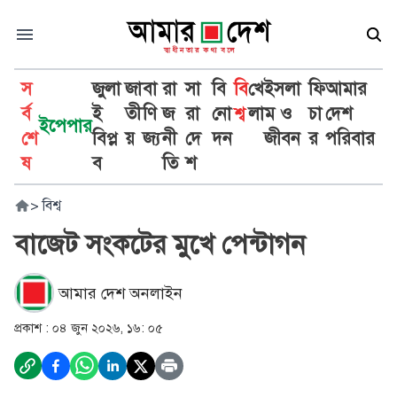
স
জুলা
জা
বা
রা
সা
বি
বি
খে
ইসলা
ফি
আমার
র্ব
ই
তী
ণি
জ
রা
নো
শ্ব
লা
ম ও
চা
দেশ
ইপেপার
শে
বিপ্ল
য়
জ্য
নী
দে
দন
জীবন
র
পরিবার
ষ
ব
তি
শ
>
বিশ্ব
বাজেট সংকটের মুখে পেন্টাগন
আমার দেশ অনলাইন
প্রকাশ :
০৪ জুন ২০২৬, ১৬: ০৫