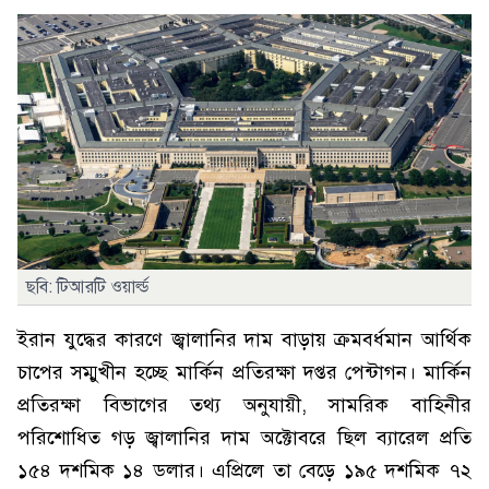
ছবি: টিআরটি ওয়ার্ল্ড
ইরান যুদ্ধের কারণে জ্বালানির দাম বাড়ায় ক্রমবর্ধমান আর্থিক
চাপের সম্মুখীন হচ্ছে মার্কিন প্রতিরক্ষা দপ্তর পেন্টাগন। মার্কিন
প্রতিরক্ষা বিভাগের তথ্য অনুযায়ী, সামরিক বাহিনীর
পরিশোধিত গড় জ্বালানির দাম অক্টোবরে ছিল ব্যারেল প্রতি
১৫৪ দশমিক ১৪ ডলার। এপ্রিলে তা বেড়ে ১৯৫ দশমিক ৭২