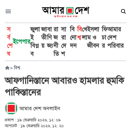
স
জুলা
জা
বা
রা
সা
বি
বি
খে
ইসলা
ফি
আমার
র্ব
ই
তী
ণি
জ
রা
নো
শ্ব
লা
ম ও
চা
দেশ
ইপেপার
শে
বিপ্ল
য়
জ্য
নী
দে
দন
জীবন
র
পরিবার
ষ
ব
তি
শ
>
বিশ্ব
আফগানিস্তানে আবারও হামলার হুমকি
পাকিস্তানের
আমার দেশ অনলাইন
প্রকাশ :
১৯ ফেব্রুয়ারি ২০২৬, ১২: ০৯
আপডেট :
১৯ ফেব্রুয়ারি ২০২৬, ১২: ২০