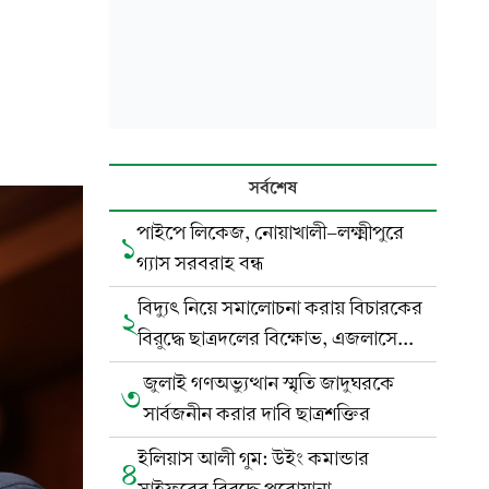
সর্বশেষ
পাইপে লিকেজ, নোয়াখালী-লক্ষ্মীপুরে
১
গ্যাস সরবরাহ বন্ধ
বিদ্যুৎ নিয়ে সমালোচনা করায় বিচারকের
২
বিরুদ্ধে ছাত্রদলের বিক্ষোভ, এজলাসে
ভাঙচুর
জুলাই গণঅভ্যুত্থান স্মৃতি জাদুঘরকে
৩
সার্বজনীন করার দাবি ছাত্রশক্তির
ইলিয়াস আলী গুম: উইং কমান্ডার
৪