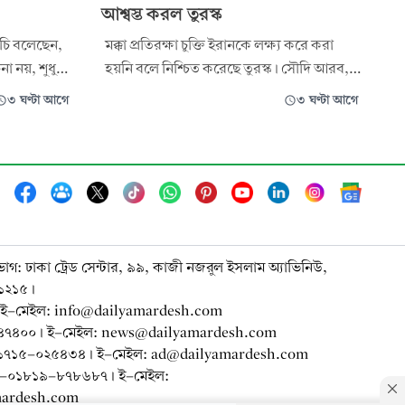
আশ্বস্ত করল তুরস্ক
াগচি বলেছেন,
মক্কা প্রতিরক্ষা চুক্তি ইরানকে লক্ষ্য করে করা
া নয়, শুধু
হয়নি বলে নিশ্চিত করেছে তুরস্ক। সৌদি আরব,
িময় হচ্ছে।
পাকিস্তান ও তুরস্কের মধ্যে স্বাক্ষরিত চুক্তির বিষয়ে
৩ ঘণ্টা আগে
৩ ঘণ্টা আগে
ক্ষরিত একটি
অসন্তোষ প্রকাশ করেছে তেহরান। এর
াশিংটন
পরিপ্রেক্ষিতে ইরানকে আশ্বস্ত করে এ কথা জানান
রি আলোচনা
তুর্কি পররাষ্ট্রমন্ত্রী হাকান ফিদান।
ভাগ: ঢাকা ট্রেড সেন্টার, ৯৯, কাজী নজরুল ইসলাম অ্যাভিনিউ,
-১২১৫।
ই-মেইল: info@dailyamardesh.com
-৭৪৭৪০০। ই-মেইল: news@dailyamardesh.com
০-১৭১৫-০২৫৪৩৪ । ই-মেইল: ad@dailyamardesh.com
৮০-০১৮১৯-৮৭৮৬৮৭ । ই-মেইল:
mardesh.com