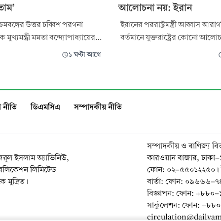
তাম’
আলোচনা নয়: ইরান
িমবঙ্গের উত্তর চব্বিশ পরগনা
ইরানের পররাষ্ট্রমন্ত্রী আব্বাস আর
মুখ্যমন্ত্রী মমতা বন্দ্যোপাধ্যায়ের
বর্তমানে যুক্তরাষ্ট্রের কোনো আলোচন
মলার হয়েছে বলে অভিযোগ উঠেছে।
মধ্যস্থতাকারীদের মাধ্যমে বার্তা বিন
১ ঘণ্টা আগে
 করেছেন, কিছু অজ্ঞাত দুষ্কৃতকারী
তিনি আরো বলেন, তাদের মধ্যে স্বা
িয়ে তার গাড়িতে হামলা করেছিল
সমঝোতা স্মারক লঙ্ঘনের জন্য ওয়
তিনি মারা যেতে পারতেন।
ক্ষতিপূরণ না দেওয়া পর্যন্ত সরাস
র বিজেপি এই হামলার নিন্দা করেছে এ
পুনরায় শুরু হবে না। আরাগচি
 নীতি
ডিএমসিএ
সম্পাদকীয় নীতি
সম্পাদকীয় ও বাণিজ্য বি
নজরুল ইসলাম অ্যাভিনিউ,
কারওয়ান বাজার, ঢাকা
াবলিকেশন লিমিটেড
ফোন: ০২-৫৫০১২২৫০। 
 মুদ্রিত।
বার্তা: ফোন: ০৯৬৬৬
বিজ্ঞাপন: ফোন: +৮৮
সার্কুলেশন: ফোন: +৮
circulation@dailya