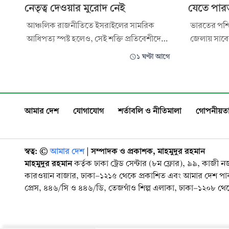
নেতৃত্ব দেওয়ার মুরোদ নেই
যেতে পার
আঞ্চলিক রাজনীতিতে ইসরাইলের সামরিক
ভারতের পশ্চ
আধিপত্য স্পষ্ট হলেও, সেই শক্তি প্রতিবেশীদের
জেলায় সাবেক 
সম্মতি, আস্থা ও সহযোগিতায় রূপান্তর করতে
গাড়িতে হা
১ ঘণ্টা আগে
পারছে না। বরং দীর্ঘমেয়াদি যুদ্ধ, আন্তর্জাতিক
তিনি অভিযোগ
সমালোচনা এবং যুক্তরাষ্ট্রনির্ভরতার কারণে
ইট ও পাথর দ
দেশটির আঞ্চলিক আধিপত্যের ভিত্তি দুর্বল
যার আঘাতে 
হচ্ছে।
পশ্চিমবঙ্গে
আমার দেশ
যোগাযোগ
শর্তাবলি ও নীতিমালা
গোপনীয়তা
স্বত্ব: ©️
আমার দেশ
| সম্পাদক ও প্রকাশক, মাহমুদুর রহমান
মাহমুদুর রহমান
কর্তৃক ঢাকা ট্রেড সেন্টার (৮ম ফ্লোর), ৯৯, কাজী 
কারওয়ান বাজার, ঢাকা-১২১৫ থেকে প্রকাশিত এবং আমার দেশ প
প্রেস, ৪৪৬/সি ও ৪৪৬/ডি, তেজগাঁও শিল্প এলাকা, ঢাকা-১২০৮ থেকে