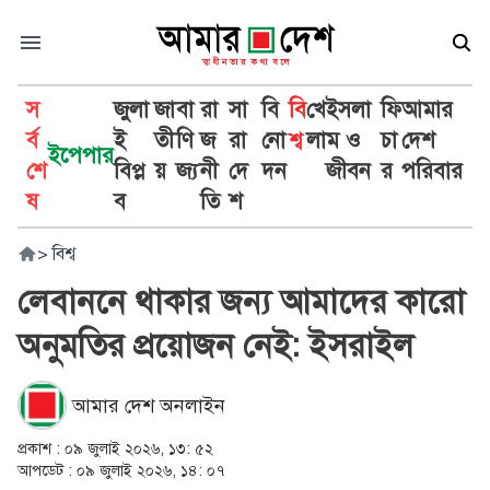
স
জুলা
জা
বা
রা
সা
বি
বি
খে
ইসলা
ফি
আমার
র্ব
ই
তী
ণি
জ
রা
নো
শ্ব
লা
ম ও
চা
দেশ
ইপেপার
শে
বিপ্ল
য়
জ্য
নী
দে
দন
জীবন
র
পরিবার
ষ
ব
তি
শ
>
বিশ্ব
লেবাননে থাকার জন্য আমাদের কারো
অনুমতির প্রয়োজন নেই: ইসরাইল
আমার দেশ অনলাইন
প্রকাশ :
০৯ জুলাই ২০২৬, ১৩: ৫২
আপডেট :
০৯ জুলাই ২০২৬, ১৪: ০৭