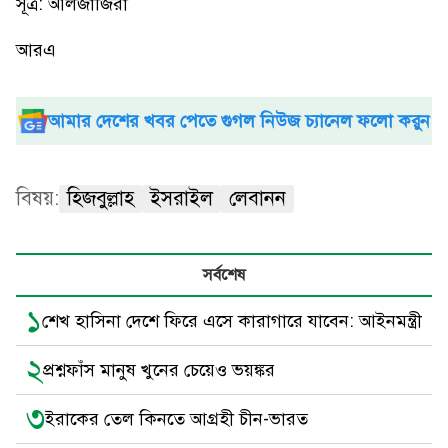
সূত্র: আলজাজিরা
আরএ
আমার দেশের খবর পেতে গুগল নিউজ চ্যানেল ফলো করুন
বিষয়:
হিজবুল্লাহ
ইসরাইল
লেবানন
সর্বশেষ
১
শেখ হা‌সিনা দে‌শে ‌ফি‌রে এ‌সে কারাগা‌রে যা‌বেন: আইনমন্ত্রী
২
প্রশ্নফাঁস মানুষ খুনের চেয়েও ভয়ঙ্কর
৩
ইরাকের তেল কিনতে আগ্রহী চীন-ভারত