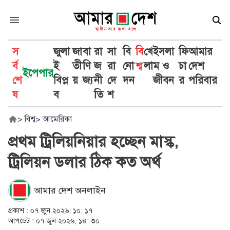
স
জুলা
জা
বা
রা
সা
বি
বি
খে
ইসলা
ফি
আমার
র্ব
ই
তী
ণি
জ
রা
নো
শ্ব
লা
ম ও
চা
দেশ
ইপেপার
শে
বিপ্ল
য়
জ্য
নী
দে
দন
জীবন
র
পরিবার
ষ
ব
তি
শ
>
বিশ্ব
>
আমেরিকা
প্রথম ট্রিলিয়নিয়ার হচ্ছেন মাস্ক,
ট্রিলিয়ন ডলার ঠিক কত অর্থ
আমার দেশ অনলাইন
প্রকাশ :
০৭ জুন ২০২৬, ১০: ১৭
আপডেট :
০৭ জুন ২০২৬, ১৪: ৩০