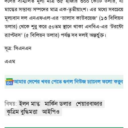
দলের সম্মিলিত মূল্য মাত্র ৩৫ হাজার ৩০০ কোটি ডলার, যা
মাস্কের সম্ভাব্য সম্পদের মাত্র এক-তৃতীয়াংশ। এর মধ্যে সবচেয়ে
মূল্যবান দল এনএফএল-এর ‘ডালাস কাউবয়েজ’ (১৩ বিলিয়ন
ডলার) থেকে শুরু করে ৫০তম স্থানে থাকা এনবিএ-এর ‘টরন্টো
র‍্যাপ্টরস’ (৫ বিলিয়ন ডলার) পর্যন্ত সব দলই অন্তর্ভুক্ত।
সূত্র: সিএনএন
এএম
আমার দেশের খবর পেতে গুগল নিউজ চ্যানেল ফলো করুন
বিষয়:
ইলন মাস্ক
মার্কিন ডলার
শেয়ারবাজার
কৃত্রিম বুদ্ধিমত্তা
আইপিও