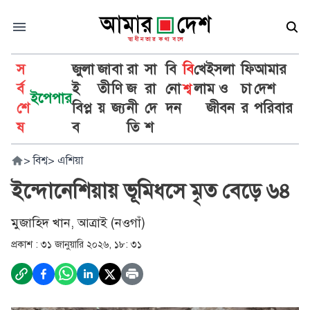
স
জুলা
জা
বা
রা
সা
বি
বি
খে
ইসলা
ফি
আমার
র্ব
ই
তী
ণি
জ
রা
নো
শ্ব
লা
ম ও
চা
দেশ
ইপেপার
শে
বিপ্ল
য়
জ্য
নী
দে
দন
জীবন
র
পরিবার
ষ
ব
তি
শ
>
বিশ্ব
>
এশিয়া
ইন্দোনেশিয়ায় ভূমিধসে মৃত বেড়ে ৬৪
মুজাহিদ খান, আত্রাই (নওগাঁ)
প্রকাশ :
৩১ জানুয়ারি ২০২৬, ১৮: ৩১