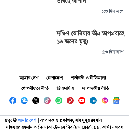
ভাবছে জাপান
৩ দিন আগে
দক্ষিণ কোরিয়ায় তীব্র তাপপ্রবাহে
১৬ জনের মৃত্যু
৩ দিন আগে
আমার দেশ
যোগাযোগ
শর্তাবলি ও নীতিমালা
গোপনীয়তা নীতি
ডিএমসিএ
সম্পাদকীয় নীতি
স্বত্ব: ©️
আমার দেশ
| সম্পাদক ও প্রকাশক, মাহমুদুর রহমান
মাহমুদুর রহমান
কর্তৃক ঢাকা ট্রেড সেন্টার (৮ম ফ্লোর), ৯৯, কাজী নজরুল