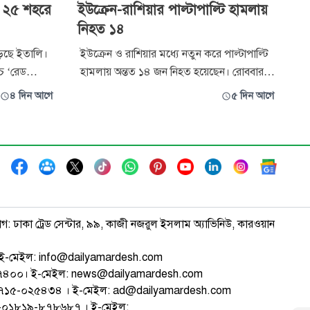
, ২৫ শহরে
ইউক্রেন-রাশিয়ার পাল্টাপাল্টি হামলায়
নিহত ১৪
ুড়ছে ইতালি।
ইউক্রেন ও রাশিয়ার মধ্যে নতুন করে পাল্টাপাল্টি
চ ‘রেড
হামলায় অন্তত ১৪ জন নিহত হয়েছেন। রোববার
্রীষ্মে
ইউক্রেনের হামলায় রাশিয়ায় অন্তত ৯ জন এবং
৪ দিন আগে
৫ দিন আগে
 হওয়া
রাশিয়ার হামলায় ইউক্রেনে অন্তত ৫ জন নিহত
্ত্রণালয়
হওয়ার কথা জানিয়েছে দুই দেশের কর্মকর্তারা।
র সংখ্যা
প্রায় সাড়ে চার বছর ধরে চলমান যুদ্ধে সাম্প্রতিক
র
সময়ে উভয় পক্ষই একে অপ
াগ: ঢাকা ট্রেড সেন্টার, ৯৯, কাজী নজরুল ইসলাম অ্যাভিনিউ, কারওয়ান
ই-মেইল: info@dailyamardesh.com
৭৪৭৪০০। ই-মেইল: news@dailyamardesh.com
-১৭১৫-০২৫৪৩৪ । ই-মেইল: ad@dailyamardesh.com
৮০-০১৮১৯-৮৭৮৬৮৭ । ই-মেইল: