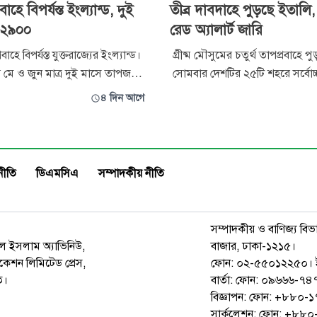
বাহে বিপর্যস্ত ইংল্যান্ড, দুই
তীব্র দাবদাহে পুড়ছে ইতালি
ু ২৯০০
রেড অ্যালার্ট জারি
াহে বিপর্যস্ত যুক্তরাজ্যের ইংল্যান্ড।
গ্রীষ্ম মৌসুমের চতুর্থ তাপপ্রবাহে প
মে ও জুন মাত্র দুই মাসে তাপজনিত
সোমবার দেশটির ২৫টি শহরে সর্বোচ্
 ২ হাজার ৯০০ মানুষের মৃত্যু হয়েছে।
অ্যালার্ট’ জারি করা হয়েছে, যা চলতি গ
৪ দিন আগে
্য কর্তৃপক্ষের আশঙ্কা, আগস্টে
সর্বোচ্চ সংখ্যক শহরে একসঙ্গে জারি
 আরো অবনতি হলে ২০২২ সালের
তাপপ্রবাহ সতর্কতা। ইতালির স্বাস্থ্য মন
াড়িয়ে যেতে পারে। ইংল্যান্ডের
রোববারের ২৩টি শহর থেকে সতর্কতা
বাড়িয়ে সোমবার ২৫টিতে উন্নীত ক
নীতি
ডিএমসিএ
সম্পাদকীয় নীতি
সম্পাদকীয় ও বাণিজ্য বিভ
রুল ইসলাম অ্যাভিনিউ,
বাজার, ঢাকা-১২১৫।
েশন লিমিটেড প্রেস,
ফোন: ০২-৫৫০১২২৫০। 
ত।
বার্তা: ফোন: ০৯৬৬৬-
বিজ্ঞাপন: ফোন: +৮৮০
সার্কুলেশন: ফোন: +৮