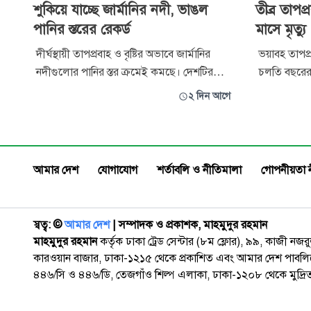
শুকিয়ে যাচ্ছে জার্মানির নদী, ভাঙল
তীব্র তাপপ্র
পানির স্তরের রেকর্ড
মাসে মৃত্য
দীর্ঘস্থায়ী তাপপ্রবাহ ও বৃষ্টির অভাবে জার্মানির
ভয়াবহ তাপপ্রব
নদীগুলোর পানির স্তর ক্রমেই কমছে। দেশটির
চলতি বছরের 
অনেক নদীতে নতুন নতুন রেকর্ড সর্বনিম্ন পানির স্তর
কারণে প্রায়
২ দিন আগে
দেখা যাচ্ছে বলে বুধবার জানিয়েছে দেশটির
দেশটির স্বাস্থ
সরকারি সম্প্রচারমাধ্যম এআরডি। দেশটির বিভিন্ন
পরিস্থিতির
অঞ্চলের নদীতে পানির স্তর আশঙ্কাজনকভাবে কমে
মৃত্যুর রেকর্ডও ছ
গেছে। প্রায় প্রতিদিনই
স্বাস্থ্য সুরক্ষা
আমার দেশ
যোগাযোগ
শর্তাবলি ও নীতিমালা
গোপনীয়তা 
স্বত্ব: ©️
আমার দেশ
| সম্পাদক ও প্রকাশক, মাহমুদুর রহমান
মাহমুদুর রহমান
কর্তৃক ঢাকা ট্রেড সেন্টার (৮ম ফ্লোর), ৯৯, কাজী নজ
কারওয়ান বাজার, ঢাকা-১২১৫ থেকে প্রকাশিত এবং আমার দেশ পাবলিক
৪৪৬/সি ও ৪৪৬/ডি, তেজগাঁও শিল্প এলাকা, ঢাকা-১২০৮ থেকে মুদ্রি