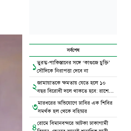
সর্বশেষ
তুরস্ক-পাকিস্তানের সঙ্গে ‘কাগুজে চুক্তি’
১
সৌদিকে নিরাপত্তা দেবে না
জামায়াতকে ক্ষমতায় যেতে হলে ১০
২
বছর বিরোধী দলে থাকতে হবে: রাশেদ
খাঁন
মারধরের অভিযোগে ঢাবির এক শিবির
৩
সমর্থক হল থেকে বহিষ্কার
রোমে বিমানবন্দরে আটকা ঢাকাগামী
৪