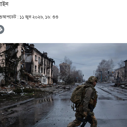
াইন
৩৩
আপডেট :
১১ জুন ২০২৬, ১৬: ৩৩