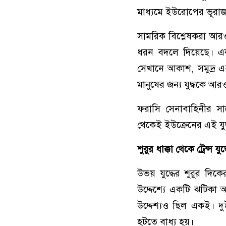
মাধ্যমে ইউরোপের ভূরা
সামরিক বিশ্লেষকরা আরও 
ধরন বদলে দিয়েছে। এক 
সেখানে আকাশ, সমুদ্র এবং
মানুষের জন্য যুদ্ধকে আর
ফরাসি সেনাবাহিনীর স
থেকেই ইউক্রেনের এই যুদ্ধট
শুরুর ধাক্কা থেকে ট্রেন্স যুদ
উভয় যুদ্ধের শুরুর দিক
উদ্দেশ্যে একটি ঝটিকা
উদ্দেশ্যও ছিল একই। দুই
হটতে বাধ্য হয়।