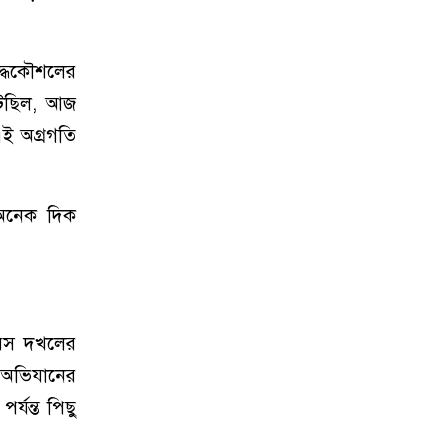
ুদ্ধকৌশলের
ঘটেছিল, আজ
 এই অগ্রগতি
‘অনেক দিক
ারিস দখলের
 অভিযানের
্যন্ত পিছু