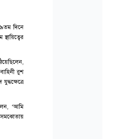
৫৬৯তম দিনে
্থায়িত্বের
ঠিয়েছিলেন,
বাহিনী রুশ
দ্ধক্ষেত্রে
বলেন, ‘আমি
 সমঝোতায়