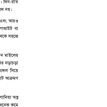
ে। দিন-রাত
াপদ নয়।
ট এবং আরও
ডাগআউট বা
 থেকে সহজে
এখন মাইলের
ের নড়াচড়া
্যদল নিয়ে
োট আক্রমণ
নিয়া অস্ত্র
র অনেক কমে