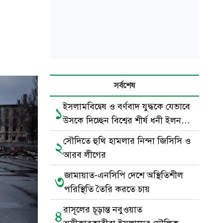
সর্বশেষ
ইসলামবিদ্বেষ ও বর্ণবাদ যুদ্ধকে যেভাবে
১
উসকে দিচ্ছেন বিশ্বের শীর্ষ ধনী ইলন
মাস্ক
সৌদিতে হুথি হামলার নিন্দা জিসিসি ও
২
আরব লীগের
জামায়াত-এনসিপি দেশে অস্থিতিশীল
৩
পরিস্থিতি তৈরি করতে চায়
রাসূলের চূড়ান্ত নবুওয়াত
৪