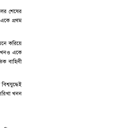
ালের শেষের
 একে প্রথম
ই মনে করিয়ে
ও কখনও একে
তিক বাহিনী
শ্বযুদ্ধেই
 পরিখা খনন