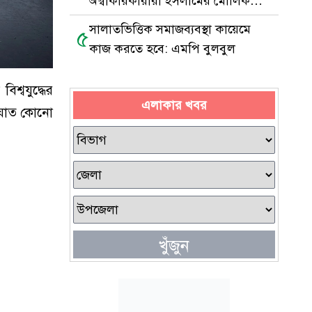
অস্বীকারকারীরা ইসলামের মৌলিক
আকিদাচ্যুত
সালাতভিত্তিক সমাজব্যবস্থা কায়েমে
৫
কাজ করতে হবে: এমপি বুলবুল
শ্বযুদ্ধের
এলাকার খবর
সংঘাত কোনো
খুঁজুন