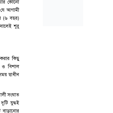
হওয়ার কোনো
ন যে আগামী
ের (৬ বছর)
ালেই শুরু
 করার কিছু
্র ও বিশাল
সময় স্বাধীন
শালী সংঘাত
ুটি যুদ্ধই
ট বাড়ানোর