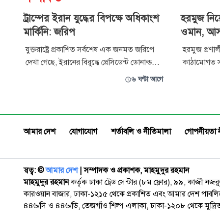
ট্রাম্পের ইরান যুদ্ধের বিপক্ষে অধিকাংশ
হরমুজ নি
মার্কিনি: জরিপ
ওমান, আসছ
যুক্তরাষ্ট্রে প্রকাশিত সর্বশেষ এক জনমত জরিপে
হরমুজ প্রণাল
দেখা গেছে, ইরানের বিরুদ্ধে প্রেসিডেন্ট ডোনাল্ড
কাঠামোগত স
ট্রাম্পের যুদ্ধের সিদ্ধান্তের বিরোধিতা করছেন
বৃহস্পতিবার
৬ ঘণ্টা আগে
অধিকাংশ মার্কিন নাগরিক। জরিপটি সাম্প্রতিক
অনুযায়ী, এ 
সময়ে গড়ে ওঠা একটি ধারাবাহিক প্রবণতাকেই
আসতে পারে। 
আরও স্পষ্ট করেছে। খবর আলজাজিরার। উল্লেখ্য,
হওয়া এই চুক
রিপাবলিকান পরিচয় দেওয়া
জাতীয় নিরা
আমার দেশ
যোগাযোগ
শর্তাবলি ও নীতিমালা
গোপনীয়তা 
স্বত্ব: ©️
আমার দেশ
| সম্পাদক ও প্রকাশক, মাহমুদুর রহমান
মাহমুদুর রহমান
কর্তৃক ঢাকা ট্রেড সেন্টার (৮ম ফ্লোর), ৯৯, কাজী নজ
কারওয়ান বাজার, ঢাকা-১২১৫ থেকে প্রকাশিত এবং আমার দেশ পাবলিক
৪৪৬/সি ও ৪৪৬/ডি, তেজগাঁও শিল্প এলাকা, ঢাকা-১২০৮ থেকে মুদ্রি