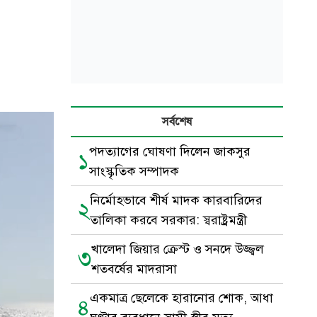
সর্বশেষ
পদত্যাগের ঘোষণা দিলেন জাকসুর
১
সাংস্কৃতিক সম্পাদক
নির্মোহভাবে শীর্ষ মাদক কারবারিদের
২
তালিকা করবে সরকার: স্বরাষ্ট্রমন্ত্রী
খালেদা জিয়ার ক্রেস্ট ও সনদে উজ্জ্বল
৩
শতবর্ষের মাদরাসা
একমাত্র ছেলেকে হারানোর শোক, আধা
৪