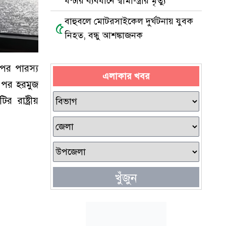
ঘণ্টার ব্যবধানে স্বামী-স্ত্রীর মৃত্যু
বাহুবলে মোটরসাইকেল দুর্ঘটনায় যুবক
৫
নিহত, বন্ধু আশঙ্কাজনক
 পর পারস্য
এলাকার খবর
র পর হরমুজ
রাষ্ট্রীয়
খুঁজুন