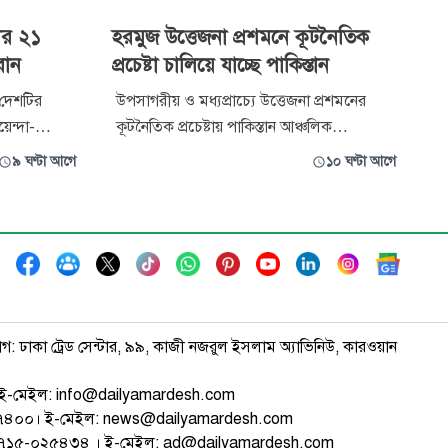
ের ২১
হরমুজ উত্তেজনা প্রশমনে কূটনৈতিক
রান
প্রচেষ্টা চালিয়ে যাচ্ছে পাকিস্তান
 দেশটির
উপসাগরীয় ও মধ্যপ্রাচ্যে উত্তেজনা প্রশমনের
়েন্দা-
কূটনৈতিক প্রচেষ্টায় পাকিস্তান আঞ্চলিক
 সংস্থা
অংশীদারদের সঙ্গে সক্রিয়ভাবে কূটনৈতিক
৯ ঘণ্টা আগে
১০ ঘণ্টা আগে
োগে ২১ জনকে
তৎপরতা চালিয়ে যাচ্ছে পাকিস্তান। বৃহস্পতিবার
ইসলামাবাদে সাপ্তাহিক ব্রিফিংয়ে এ কথা
্রের
জানিয়েছেন দেশটির পররাষ্ট্র মন্ত্রণালয়ের মুখপাত্র
ুলো থেকে
তাহির আন্দ্রাবি। তিনি বলেন, ‘পাকিস্
াগ: ঢাকা ট্রেড সেন্টার, ৯৯, কাজী নজরুল ইসলাম অ্যাভিনিউ, কারওয়ান
ই-মেইল: info@dailyamardesh.com
৭৪৭৪০০। ই-মেইল: news@dailyamardesh.com
-১৭১৫-০২৫৪৩৪ । ই-মেইল: ad@dailyamardesh.com