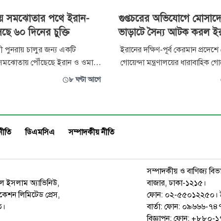
য়ে সমঝোতার পথে ইরান-
গুপ্তচরের অভিযোগে মোসাদ
ে ৬০ দিনের চুক্তি
ভাড়াটে সৈন্য আটক করল ই
ী পুনরায় চালুর জন্য একটি
ইরানের দক্ষিণ-পূর্ব কেরমান প্রদেশে
মঝোতায় পৌঁছেছে ইরান ও ওমান।
গোয়েন্দা মন্ত্রণালয়ের ধারাবাহিক গোয
 আল আরাবিয়া ইংলিশকে দেওয়া তথ্য
অভিযানে জায়নবাদী ইসরাইলি গুপ্তচর
৮ ঘণ্টা আগে
বিষয়ে কয়েক দিনের মধ্যেই ঘোষণা
মোসাদের সঙ্গে যুক্ত থাকার অভিয
তবে, তেহরান ও মাস্কাটের মধ্যে
গ্রেপ্তার করেছে। মন্ত্রণালয় এক বিবৃতিতে
্তির জন্য এখনও ইরানের সর্বোচ্চ
জানিয়েছে, সামরিক ও প্রতিরক্ষা ক্ষেত
পত্তা পরিষদের অনুমোদন প্রয়োজন
সংবেদনশীল এবং গোপনীয় কেন্দ্রগ
নীতি
ডিএমসিএ
সম্পাদকীয় নীতি
সম্পাদকীয় ও বাণিজ্য বিভ
রুল ইসলাম অ্যাভিনিউ,
বাজার, ঢাকা-১২১৫।
েশন লিমিটেড প্রেস,
ফোন: ০২-৫৫০১২২৫০। 
ত।
বার্তা: ফোন: ০৯৬৬৬-
বিজ্ঞাপন: ফোন: +৮৮০