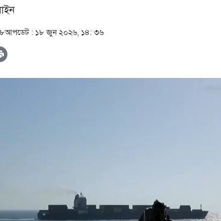
াইন
২৮
আপডেট :
১৮ জুন ২০২৬, ১৪: ৩৬