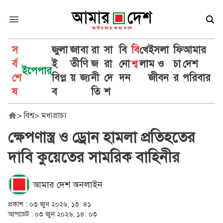
স
জুলা
জা
বা
রা
সা
বি
বি
খে
ইসলা
ফি
আমার
র্ব
ই
তী
ণি
জ
রা
নো
শ্ব
লা
ম ও
চা
দেশ
ইপেপার
শে
বিপ্ল
য়
জ্য
নী
দে
দন
জীবন
র
পরিবার
ষ
ব
তি
শ
>
বিশ্ব
>
মধ্যপ্রাচ্য
ক্ষেপণাস্ত্র ও ড্রোন হামলা প্রতিহতের
দাবি কুয়েতের সামরিক বাহিনীর
আমার দেশ অনলাইন
প্রকাশ :
০৩ জুন ২০২৬, ১৩: ৪১
আপডেট :
০৩ জুন ২০২৬, ১৪: ০৩