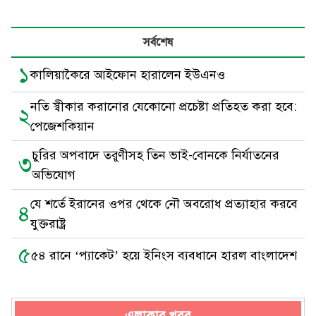
সর্বশেষ
১
কালিয়াকৈরে আইফোন হারালেন ইউএনও
নতি স্বীকার করানোর যেকোনো প্রচেষ্টা প্রতিহত করা হবে:
২
পেজেশকিয়ান
চুরির অপবাদে তরুণীসহ তিন ভাই-বোনকে নির্যাতনের
৩
অভিযোগ
যে শর্তে ইরানের ওপর থেকে নৌ অবরোধ প্রত্যাহার করবে
৪
যুক্তরাষ্ট্র
৫
৫৪ রানে ‘প্যাকেট’ হয়ে ইনিংস ব্যবধানে হারল বাংলাদেশ
এলাকার খবর