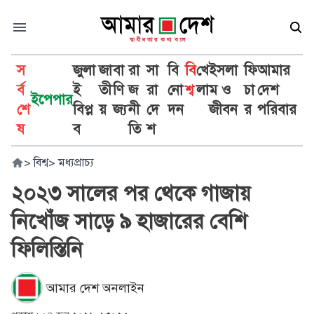
স
জুলা
জা
বা
রা
সা
বি
বি
খে
ইসলা
ফি
আমার
র্ব
ই
তী
ণি
জ
রা
নো
শ্ব
লা
ম ও
চা
দেশ
ইপেপার
শে
বিপ্ল
য়
জ্য
নী
দে
দন
জীবন
র
পরিবার
ষ
ব
তি
শ
>
বিশ্ব
>
মধ্যপ্রাচ্য
২০২৩ সালের পর থেকে গাজায়
নিখোঁজ সাড়ে ৯ হাজারের বেশি
ফিলিস্তিনি
আমার দেশ অনলাইন