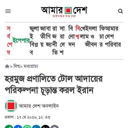
স
জুলা
জা
বা
রা
সা
বি
বি
খে
ইসলা
ফি
আমার
র্ব
ই
তী
ণি
জ
রা
নো
শ্ব
লা
ম ও
চা
দেশ
ইপেপার
শে
বিপ্ল
য়
জ্য
নী
দে
দন
জীবন
র
পরিবার
ষ
ব
তি
শ
>
বিশ্ব
>
মধ্যপ্রাচ্য
হরমুজ প্রণালিতে টোল আদায়ের
পরিকল্পনা চূড়ান্ত করল ইরান
আমার দেশ অনলাইন
প্রকাশ :
১৭ মে ২০২৬, ১২: ৪৩