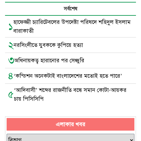
সর্বশেষ
হাফেজ্জী চ্যারিটেবলের উপদেষ্টা পরিষদে শহিদুল ইসলাম
১
বারাকাতী
২
নরসিংদীতে যুবককে কুপিয়ে হত্যা
৩
অধিনায়কত্ব হারানোর পর সেঞ্চুরি
৪
‘কন্ডিশন অনেকটাই বাংলাদেশের মতোই হতে পারে’
‘আদিবাসী’ শব্দের রাজনীতি বন্ধে সমান কোটা-আয়কর
৫
চায় পিসিসিপি
এলাকার খবর