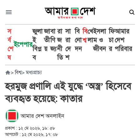
স
জুলা
জা
বা
রা
সা
বি
বি
খে
ইসলা
ফি
আমার
র্ব
ই
তী
ণি
জ
রা
নো
শ্ব
লা
ম ও
চা
দেশ
ইপেপার
শে
বিপ্ল
য়
জ্য
নী
দে
দন
জীবন
র
পরিবার
ষ
ব
তি
শ
>
বিশ্ব
>
মধ্যপ্রাচ্য
হরমুজ প্রণালি এই যুদ্ধে ‘অস্ত্র’ হিসেবে
ব্যবহৃত হয়েছে: কাতার
আমার দেশ অনলাইন
প্রকাশ :
১২ মে ২০২৬, ১৬: ৫৮
আপডেট :
১২ মে ২০২৬, ১৭: ০৮