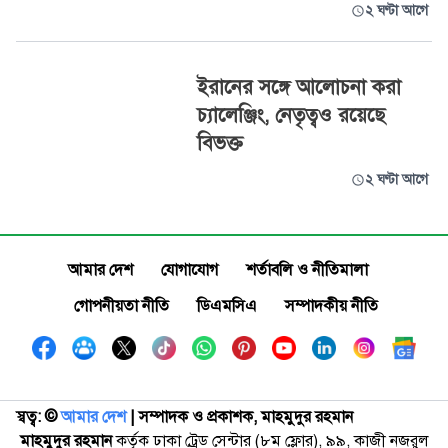
২ ঘণ্টা আগে
ইরানের সঙ্গে আলোচনা করা
চ্যালেঞ্জিং, নেতৃত্বও রয়েছে
বিভক্ত
২ ঘণ্টা আগে
আমার দেশ
যোগাযোগ
শর্তাবলি ও নীতিমালা
গোপনীয়তা নীতি
ডিএমসিএ
সম্পাদকীয় নীতি
স্বত্ব: ©️
আমার দেশ
| সম্পাদক ও প্রকাশক, মাহমুদুর রহমান
মাহমুদুর রহমান
কর্তৃক ঢাকা ট্রেড সেন্টার (৮ম ফ্লোর), ৯৯, কাজী নজরুল