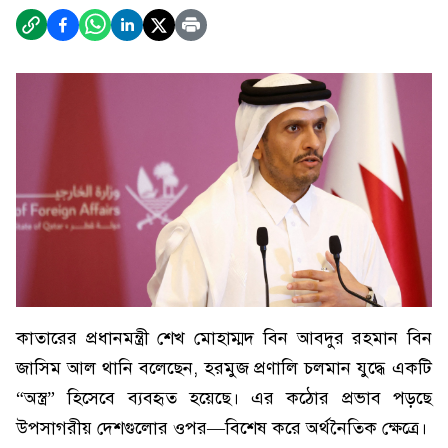
কাতারের প্রধানমন্ত্রী শেখ মোহাম্মদ বিন আবদুর রহমান বিন
জাসিম আল থানি বলেছেন, হরমুজ প্রণালি চলমান যুদ্ধে একটি
“অস্ত্র” হিসেবে ব্যবহৃত হয়েছে। এর কঠোর প্রভাব পড়ছে
উপসাগরীয় দেশগুলোর ওপর—বিশেষ করে অর্থনৈতিক ক্ষেত্রে।