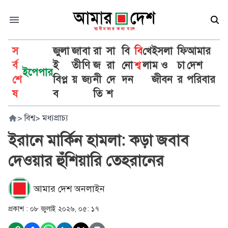
স
জুলা
জা
বা
রা
সা
বি
বি
খে
ইসলা
ফি
আমার
র্ব
ই
তী
ণি
জ
রা
নো
শ্ব
লা
ম ও
চা
দেশ
ইপেপার
শে
বিপ্ল
য়
জ্য
নী
দে
দন
জীবন
র
পরিবার
ষ
ব
তি
শ
>
বিশ্ব
>
মধ্যপ্রাচ্য
ইরানে মার্কিন হামলা: কড়া জবাব
দেওয়ার হুঁশিয়ারি তেহরানের
আমার দেশ অনলাইন
প্রকাশ :
০৮ জুলাই ২০২৬, ০৫: ১৭