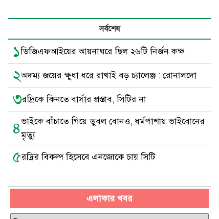
সর্বশেষ
১
ডিজিএফআইয়ের আয়নাঘরে ছিল ২৬টি নির্জন কক্ষ
২
অদম্য জয়ের ক্ষুধা ধরে রাখাই বড় চ্যালেঞ্জ : রোনালদো
৩
রদ্রিকে কিনতে বার্সার প্রস্তাব, সিটির না
ভাইকে বাঁচাতে গিয়ে ডুবল বোনও, ধর্মপাশায় ভাইবোনের
৪
মৃত্যু
৫
রদ্রির বিকল্প হিসেবে এনজোকে চায় সিটি
এলাকার খবর