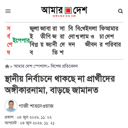
স
জুলা
জা
বা
রা
সা
বি
বি
খে
ইসলা
ফি
আমার
র্ব
ই
তী
ণি
জ
রা
নো
শ্ব
লা
ম ও
চা
দেশ
ইপেপার
শে
বিপ্ল
য়
জ্য
নী
দে
দন
জীবন
র
পরিবার
ষ
ব
তি
শ
>
আমার দেশ স্পেশাল
>
বিশেষ প্রতিবেদন
স্থানীয় নির্বাচনে থাকছে না প্রার্থীদের
অঙ্গীকারনামা, বাড়ছে জামানত
গাজী শাহনেওয়াজ
প্রকাশ :
০৪ জুন ২০২৬, ১১: ০২
আপডেট :
০৪ জুন ২০২৬, ১১: ২১