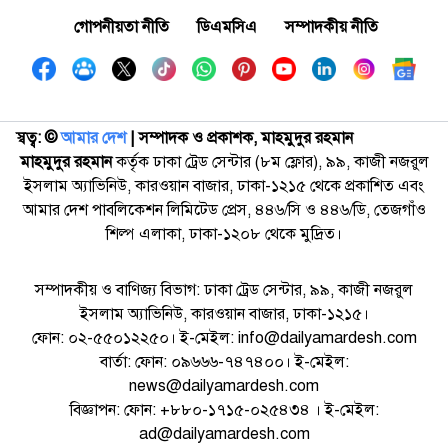
গোপনীয়তা নীতি
ডিএমসিএ
সম্পাদকীয় নীতি
স্বত্ব: ©️
আমার দেশ
| সম্পাদক ও প্রকাশক, মাহমুদুর রহমান
মাহমুদুর রহমান
কর্তৃক ঢাকা ট্রেড সেন্টার (৮ম ফ্লোর), ৯৯, কাজী নজরুল
ইসলাম অ্যাভিনিউ, কারওয়ান বাজার, ঢাকা-১২১৫ থেকে প্রকাশিত এবং
আমার দেশ পাবলিকেশন লিমিটেড প্রেস, ৪৪৬/সি ও ৪৪৬/ডি, তেজগাঁও
শিল্প এলাকা, ঢাকা-১২০৮ থেকে মুদ্রিত।
সম্পাদকীয় ও বাণিজ্য বিভাগ: ঢাকা ট্রেড সেন্টার, ৯৯, কাজী নজরুল
ইসলাম অ্যাভিনিউ, কারওয়ান বাজার, ঢাকা-১২১৫।
ফোন: ০২-৫৫০১২২৫০। ই-মেইল: info@dailyamardesh.com
বার্তা: ফোন: ০৯৬৬৬-৭৪৭৪০০। ই-মেইল:
news@dailyamardesh.com
বিজ্ঞাপন: ফোন: +৮৮০-১৭১৫-০২৫৪৩৪ । ই-মেইল:
ad@dailyamardesh.com