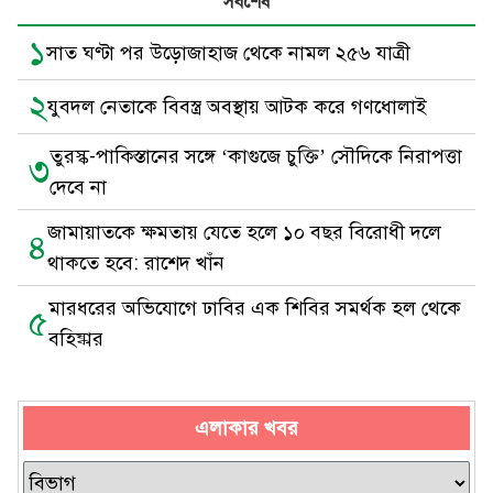
সর্বশেষ
১
সাত ঘণ্টা পর উড়োজাহাজ থেকে নামল ২৫৬ যাত্রী
২
যুবদল নেতাকে বিবস্ত্র অবস্থায় আটক করে গণধোলাই
তুরস্ক-পাকিস্তানের সঙ্গে ‘কাগুজে চুক্তি’ সৌদিকে নিরাপত্তা
৩
দেবে না
জামায়াতকে ক্ষমতায় যেতে হলে ১০ বছর বিরোধী দলে
৪
থাকতে হবে: রাশেদ খাঁন
মারধরের অভিযোগে ঢাবির এক শিবির সমর্থক হল থেকে
৫
বহিষ্কার
এলাকার খবর