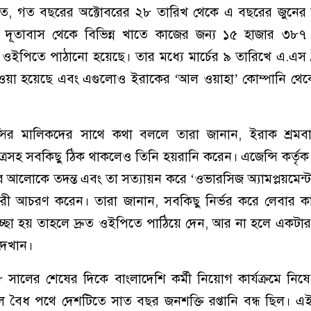
্যমতে, গত বছরের অক্টোবরের ২৮ তারিখ থেকে এ বছরের জুনের
দেশ দূতাবাস থেকে বিভিন্ন খাতে কাজের জন্য ১৫ হাজার ৩৮৭
ে ওইপিতে পাঠানো হয়েছে। তার মধ্যে মার্চের ৯ তারিখে এ.এস 
 দেওয়া হয়েছে এবং এগুলোও ইরাকের ‘আল ওয়াহা’ কোম্পানি থে
ন্সির মালিকদের সাথে কথা বললে তারা জানান, ইরাক শ্রমবাজ
াপত্রসহ সবকিছু ঠিক থাকলেও তিনি হয়রানি করেন। এজেন্সি কর্তৃক
ার আলোকে তদন্ত এবং তা সত্যায়ন করে ‘ওভারসিজ অ্যামপ্লয়মেন্ট প্
াচারী আচরণ করেন। তারা জানান, সবকিছু নির্ভর করে লেবার ক
ইচ্ছা হয় তাহলে দ্রুত ওইপিতে পাঠিয়ে দেন, আর না হলে একট
দেখান।
ালের শেষের দিকে বাংলাদেশি কর্মী নিয়োগ কার্যক্রমে নিষেধ
বৈধ পথে দেশটিতে সাত বছর জনশক্তি রপ্তানি বন্ধ ছিল। এই 