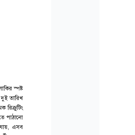
কির স্পষ্ট
 দুই তারিখ
 রিক্রুটিং
িতে পাঠানো
া যায়, এসব