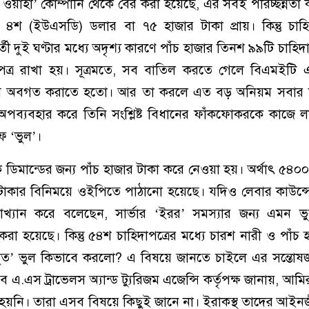
ওয়াহা’ কোম্পানি থেকে বের করা হয়েছে, এর সবই পরিচ্ছন্নতা কর
 ৪শ (ইউএসডি) ডলার বা ৭৫ হাজার টাকা প্রায়। কিন্তু চাহি
 দুই ঘণ্টার মধ্যে অদৃশ্য কারণে পাঁচ হাজার তিনশ ৯৯টি চাহিদা
পত্র রাখা হয়। সূত্রমতে, সব বাতিল করতে গেলে বিএমইটি এবং
াধ্যমে অবগত করাতে হতো। আর তা করলে এত বড় অনিয়ম সবার
অপব্যবহার করে তিনি সংশ্লিষ্ট বিধানের ফাঁকফোকরকে কাজে 
ফ ‘ভুল’।
 ডিমান্ডের জন্য পাঁচ হাজার টাকা করে নেওয়া হয়। অর্থাৎ ৫৪০০ 
টাকার বিনিময়ে ওইপিতে পাঠানো হয়েছে। যদিও লেবার কাউন্
ত্যাখ্যান করে বলেছেন, সার্ভার ‘ইরর’ সমস্যার জন্য এমন 
া হয়েছে। কিন্তু ৫৪শ চাহিদাপত্রের মধ্যে চারশ নারী ও পাঁচ হ
নিখুঁত’ ভুল কিভাবে করলো? এ বিষয়ে জানতে চাইলে এর সন্তো
এ.এস ট্রাভেলস অ্যান্ড ট্যুরিজম এজেন্সি কর্তৃপক্ষ জানায়, আমির 
হয়নি। তারা এসব বিষয়ে কিছুই জানে না। ইরাকস্থ তাদের আইনজী