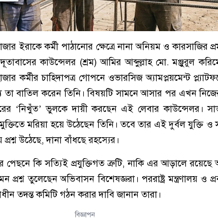
রমবাজার ইরাকে কর্মী পাঠানোর ক্ষেত্রে নানা অনিয়ম ও কারসাজির প
ূতাবাসের কাউন্সেলর (শ্রম) আমির আব্দুল্লাহ মো. মঞ্জুরুল করিমে
 হাজার কর্মীর চাহিদাপত্র গোপনে ওভারসিজ অ্যামপ্লয়মেন্ট প্ল্যাটফ
ধ্যে তা বাতিল করেন তিনি। বিষয়টি সামনে আসার পর এখন নিজ
রের ‘নিখুঁত’ ভুলকে দায়ী করছেন এই লেবার কাউন্সেলর। সার
ক্তিতে মরিয়া হয়ে উঠেছেন তিনি। তবে তার এই দুর্বল যুক্তি ও
প্রশ্ন উঠেছে, দানা বাঁধছে রহস্যের।
পেছনে কি সত্যিই প্রযুক্তিগত ত্রুটি, নাকি এর আড়ালে রয়েছে
এমন প্রশ্ন তুলেছেন অভিবাসন বিশেষজ্ঞরা। পররাষ্ট্র মন্ত্রণালয় ও প্
্বাধীন তদন্ত কমিটি গঠন করার দাবি জানান তারা।
বিজ্ঞাপন