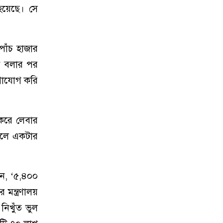
হয়েছে। সে
পাঁচ হাজার
ি বলার পর
োগাযোগ করি
করে লেবার
 হলে একটার
েন, ‘৫,৪০০
মন্ত্রণালয়
নিখুঁত ভুল