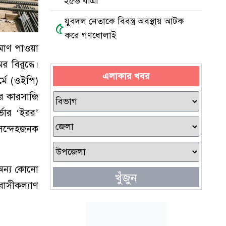
২৫৬ যাত্রী
যুবদল নেতাকে বিবস্ত্র অবস্থায় আটক
৫
করে গণধোলাই
্রমাণ পাওয়া
র বিরুদ্ধে।
এলাকার খবর
র্মে (ওইপি)
ের কারসাজি
্ভার ‘ইরর’
 সন্দেহজনক
 অন্য কোনো
খুঁজুন
রবাসীকল্যাণ