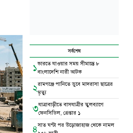
সর্বশেষ
ভারতে যাওয়ার সময় সীমান্তে ৮
১
বাংলাদেশি নারী আটক
রামগঞ্জে পানিতে ডুবে মাদরাসা ছাত্রের
২
মৃত্যু
যাত্রাবাড়ীতে বাসযাত্রীর স্কুলব্যাগে
৩
ফেনসিডিল, গ্রেপ্তার ১
সাত ঘণ্টা পর উড়োজাহাজ থেকে নামল
৪