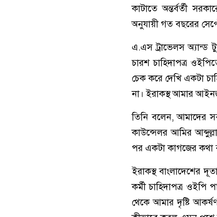
কাটাতে অন্তর্বর্তী স
অনুযায়ী গত বছরের সেপ্ট
এ.এস ট্রাভেলস অ্যান্ড
চারশ চাহিদাপত্র ওইপি
চেক করে দেখি একটা চাহ
না। ইরাকস্থ আমার আইনজ
তিনি বলেন, আমাদের সব
কাউন্সেলর আমির আব্দুল
পর একটা কাগজের কথা 
ইরাকস্থ বাংলাদেশের দূতা
কর্মী চাহিদাপত্র ওইপি 
থেকে আমার দৃষ্টি আকর্ষ