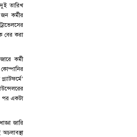
 দুই তারিখ
 জন কর্মীর
ট্রাভেলসের
কে বের করা
ারে কর্মী
 কোম্পানির
ল্যাটফর্মে’
াউন্সেলরের
ার পর একটা
াজ্ঞা জারি
অচলাবস্থা