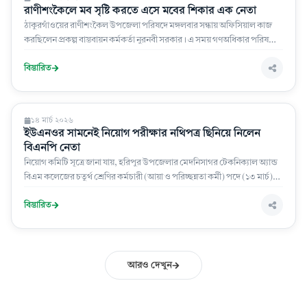
রাণীশংকৈলে মব সৃষ্টি করতে এসে মবের শিকার এক নেতা
ঠাকুরগাঁওয়ের রাণীশংকৈল উপজেলা পরিষদে মঙ্গলবার সন্ধায় অফিসিয়াল কাজ
করছিলেন প্রকল্প বাস্তবায়ন কর্মকর্তা নুরনবী সরকার। এ সময় গণঅধিকার পরিষদের
কেন্দ্রীয় নেতা মামুননুর রশিদ মামুনু, উপজেলা সভাপতি সোহরাব আলী
বিস্তারিত
সারা দেশ
১৪ মার্চ ২০২৬
ইউএনওর সামনেই নিয়োগ পরীক্ষার নথিপত্র ছিনিয়ে নিলেন
বিএনপি নেতা
নিয়োগ কমিটি সূত্রে জানা যায়, হরিপুর উপজেলার মেদনিসাগর টেকনিক্যাল অ্যান্ড
বিএম কলেজের চতুর্থ শ্রেণির কর্মচারী (আয়া ও পরিচ্ছন্নতা কর্মী) পদে (১৩ মার্চ)
শুক্রবার বিকেলে ইউএনওর কার্যালয়ে নিয়োগের জন্য আটজন পরীক্ষার্থী অংশ নেন।
বিস্তারিত
আরও দেখুন