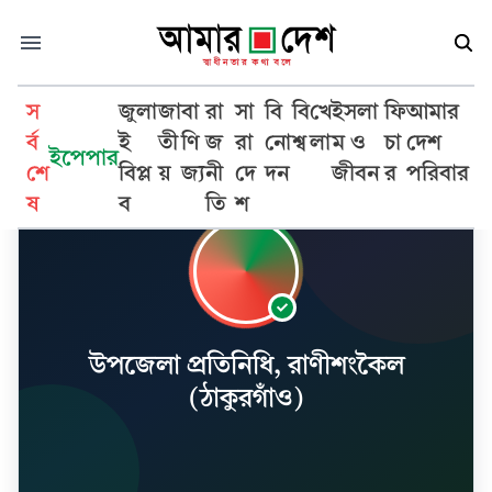
স
জুলা
জা
বা
রা
সা
বি
বি
খে
ইসলা
ফি
আমার
র্ব
ই
তী
ণি
জ
রা
নো
শ্ব
লা
ম ও
চা
দেশ
ইপেপার
শে
বিপ্ল
য়
জ্য
নী
দে
দন
জীবন
র
পরিবার
ষ
ব
তি
শ
উপজেলা প্রতিনিধি, রাণীশংকৈল
(ঠাকুরগাঁও)