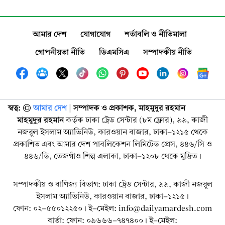
আমার দেশ
যোগাযোগ
শর্তাবলি ও নীতিমালা
গোপনীয়তা নীতি
ডিএমসিএ
সম্পাদকীয় নীতি
স্বত্ব: ©️
আমার দেশ
| সম্পাদক ও প্রকাশক, মাহমুদুর রহমান
মাহমুদুর রহমান
কর্তৃক ঢাকা ট্রেড সেন্টার (৮ম ফ্লোর), ৯৯, কাজী
নজরুল ইসলাম অ্যাভিনিউ, কারওয়ান বাজার, ঢাকা-১২১৫ থেকে
প্রকাশিত এবং আমার দেশ পাবলিকেশন লিমিটেড প্রেস, ৪৪৬/সি ও
৪৪৬/ডি, তেজগাঁও শিল্প এলাকা, ঢাকা-১২০৮ থেকে মুদ্রিত।
সম্পাদকীয় ও বাণিজ্য বিভাগ: ঢাকা ট্রেড সেন্টার, ৯৯, কাজী নজরুল
ইসলাম অ্যাভিনিউ, কারওয়ান বাজার, ঢাকা-১২১৫।
ফোন: ০২-৫৫০১২২৫০। ই-মেইল: info@dailyamardesh.com
বার্তা: ফোন: ০৯৬৬৬-৭৪৭৪০০। ই-মেইল: