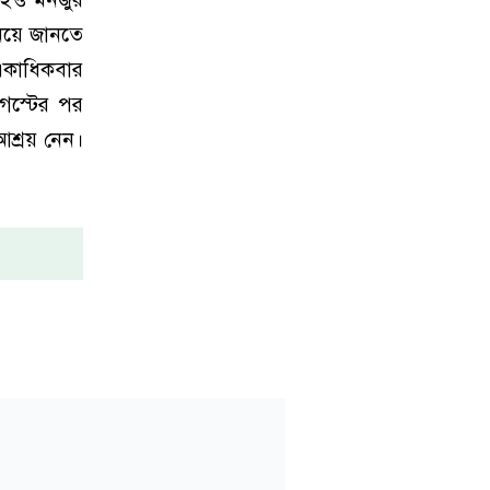
িয়ে জানতে
 একাধিকবার
গস্টের পর
শ্রয় নেন।