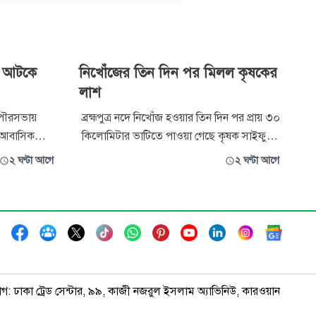
র আটকে
নিখোঁজের তিন দিন পর মিলল কৃষকের
লাশ
পৌরসভায়
ব্রহ্মপুত্র নদে নিখোঁজ হওয়ার তিন দিন পর প্রায় ৩০
 আবাসিক
কিলোমিটার ভাটিতে পাওয়া গেছে কৃষক সাইফুল
 তৈরির
ইসলামের (৫৫) লাশ। এর আগে দুই দিন তল্লাশি
২ ঘণ্টা আগে
২ ঘণ্টা আগে
 ছেলে এবং
চালিয়ে লাশ না পাওয়ায় ফায়ার সার্ভিসের অভিযান
র করেছে
বৃহস্পতিবার সমাপ্ত ঘোষণা করা হয়। শুক্রবার
ব্রহ্মপুত্র নদে একটি ড্রেজার মেশিনের পাইপে
আটকে থাকা অবস্থায় ত
াগ: ঢাকা ট্রেড সেন্টার, ৯৯, কাজী নজরুল ইসলাম অ্যাভিনিউ, কারওয়ান