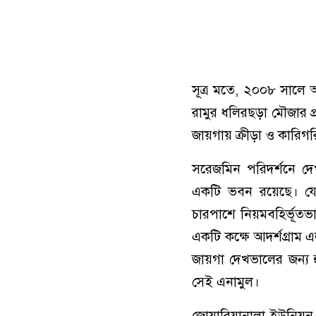
সূত্র মতে, ২০০৮ সালে
রামুর ধলিরছড়া মৌজার 
জায়গায় ক্রীড়া ও কারিগ
সরেজমিন পরিদর্শনে দে
একটি ভবন রয়েছে। যেটি
চারপাশে নিয়মবহির্ভূত
একটি কক্ষে আদর্শগ্রাম
জায়গা দেখভালের জন্য
সেই এনামুল।
জোয়ারিয়ানালা ইউনিয়ন প