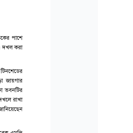
ড়কের পাশে
। দখল করা
 টিনশেডের
াড়া জায়গার
াকা ভবনটির
 দখলে রাখা
জানিয়েছেন
সাবেক এমপি