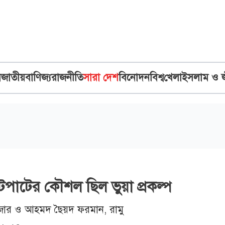
ব
জাতীয়
বাণিজ্য
রাজনীতি
সারা দেশ
বিনোদন
বিশ্ব
খেলা
ইসলাম ও 
টপাটের কৌশল ছিল ভুয়া প্রকল্প
জার ও আহমদ ছৈয়দ ফরমান, রামু