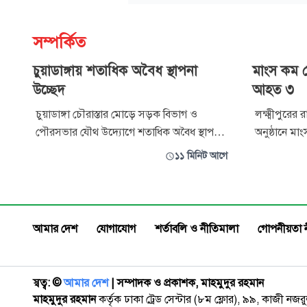
সম্পর্কিত
চুয়াডাঙ্গায় শতাধিক অবৈধ স্থাপনা
মাংস কম দ
উচ্ছেদ
আহত ৩
চুয়াডাঙ্গা চৌরাস্তার মোড়ে সড়ক বিভাগ ও
লক্ষ্মীপুরের
পৌরসভার যৌথ উদ্যোগে শতাধিক অবৈধ স্থাপনা
অনুষ্ঠানে মা
উচ্ছেদ অভিযান চালানো হয়েছে। এসময় দুই
সংঘর্ষের ঘ
১১ মিনিট আগে
ব্যবসায়ীকে জরিমানা করা হয়েছে। শুক্রবার
হয়েছেন। শুক্রবার উপজেলার কেরোয়া ইউনিয়নের
সকালে চুয়াডাঙ্গা-ঢাকা মহাসড়কের চৌরাস্তা
মন্ত্রী পাটোয়
মোড়ের উভয় পাশে এ অভিযান পরিচালনা করা
হলেন বেলাল 
হয়। অভিযানে অবৈধ স্থাপনা তৈরি করে ব্যবসা পরি
ইয়াসিন (২২)
আমার দেশ
যোগাযোগ
শর্তাবলি ও নীতিমালা
গোপনীয়তা 
স্বত্ব: ©️
আমার দেশ
| সম্পাদক ও প্রকাশক, মাহমুদুর রহমান
মাহমুদুর রহমান
কর্তৃক ঢাকা ট্রেড সেন্টার (৮ম ফ্লোর), ৯৯, কাজী নজ